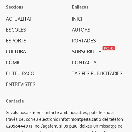
Seccions
Enllaços
ACTUALITAT
INICI
ESCOLES
AUTORS
ESPORTS
PORTADES
PROMO
CULTURA
SUBSCRIU-TE
CÒMIC
CONTACTA
EL TEU RACÓ
TARIFES PUBLICITÀRIES
ENTREVISTES
Contacte
Si vols posar-te en contacte amb nosaltres, pots fer-ho a
través del correu electrònic
info@montpeita.cat
o del telèfon
620564449
(si no l’agafem, si us plau, deixeu un missatge de