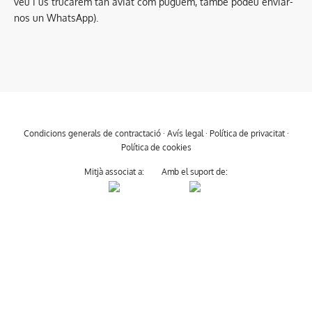
veu i us trucarem tan aviat com puguem, també podeu enviar-
nos un WhatsApp).
Condicions generals de contractació
·
Avís legal
·
Política de privacitat
·
Política de cookies
Mitjà associat a:
Amb el suport de: