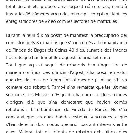
total durant els propers anys aquest número augmentarà
fins a les 16 càmeres arreu del municipi, comptant tant les
enregistradores de vídeo com les lectores de matrícules.
Durant la reunió s’ha posat de manifest la preocupació del
consistori pels 8 robatoris que s’han comès a la urbanització
de Pineda de Bages els últims 40 dies, sumat a dos intents
frustrats que han tingut lloc aquesta última setmana.
Tot i que aquest seguit de robatoris han tingut lloc de
manera continua des d’inicis d’agost, s’ha posat en valor
que des del mes de febrer fins al mes de juliol no s’hi va
cometre cap robatori. També s’ha remarcat que les últimes
setmanes, els Mossos d’Esquadra han arrestat dues bandes
d’origen xilè que s’ha demostrat que havien comès
robatoris a la urbanització de Pineda de Bages. No s’ha
constatat que les dues bandes estiguin vinculades ja que
s’han detectat dos modus operandi bastant diferents entre
elles. Malgrat tot, els intents de robatori dels últims dies