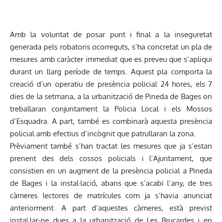
Amb la voluntat de posar punt i final a la inseguretat
generada pels robatoris ocorreguts, s’ha concretat un pla de
mesures amb caràcter immediat que es preveu que s’apliqui
durant un llarg període de temps. Aquest pla comporta la
creació d’un operatiu de presència policial 24 hores, els 7
dies de la setmana, a la urbanització de Pineda de Bages on
treballaran conjuntament la Policia Local i els Mossos
d’Esquadra. A part, també es combinarà aquesta presència
policial amb efectius d’incògnit que patrullaran la zona.
Prèviament també s’han tractat les mesures que ja s’estan
prenent des dels cossos policials i l’Ajuntament, que
consistien en un augment de la presència policial a Pineda
de Bages i la instal·lació, abans que s’acabi l’any, de tres
càmeres lectores de matrícules com ja s’havia anunciat
anteriorment. A part d’aquestes càmeres, està previst
instal·lar-ne dues a la urbanització de Les Brucardes i en