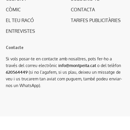
CÒMIC
CONTACTA
EL TEU RACÓ
TARIFES PUBLICITÀRIES
ENTREVISTES
Contacte
Si vols posar-te en contacte amb nosaltres, pots fer-ho a
través del correu electrònic
info@montpeita.cat
o del telèfon
620564449
(si no l’agafem, si us plau, deixeu un missatge de
veu i us trucarem tan aviat com puguem, també podeu enviar-
nos un WhatsApp).