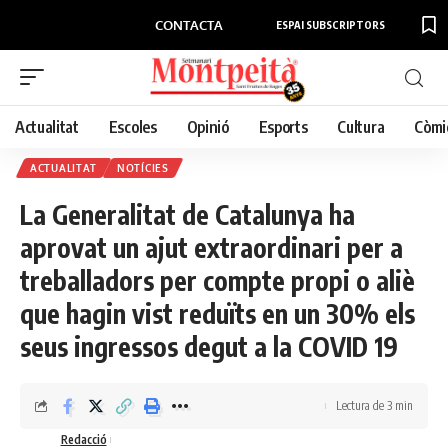
CONTACTA
ESPAI SUBSCRIPTORS
Actualitat
Escoles
Opinió
Esports
Cultura
Còmi
ACTUALITAT
NOTÍCIES
La Generalitat de Catalunya ha
aprovat un ajut extraordinari per a
treballadors per compte propi o aliè
que hagin vist reduïts en un 30% els
seus ingressos degut a la COVID 19
Lectura de 3 min
Redacció