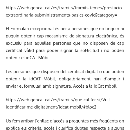
https://web.gencat.cat/es/tramits/tramits-temes/prestacio-
extraordinaria-subministraments-basics-covid?category=
El Formulari excepcional és per a persones que no tinguin ni
puguin obtenir cap mecanisme de signatura electrònica, és
exclusiu para aquelles persones que no disposen de cap
certificat vàlid para poder signar la sol·licitud i no poden
obtenir el idCAT Mòbil.
Les persones que disposen del certificat digital o que poden
obtenir la idCAT Mòbil, obligatòriament han d’omplir i
enviar el formulari amb signatura. Accés a la idCat mòbil:
https://web.gencat.cat/es/tramits/que-cal-fer-si/Vull-
identificar-me-digitalment/idcat-mobil/#bloc2
Us fem arribar l’enllaç d’accés a preguntes més freqüents on
explica els criteris, accés i clarifica dubtes respecte a alguns