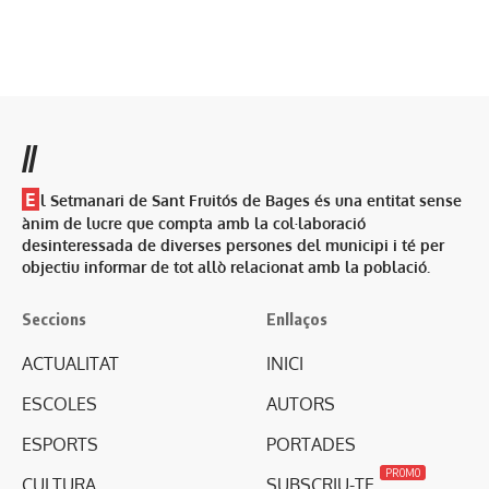
//
E
l Setmanari de Sant Fruitós de Bages és una entitat sense
ànim de lucre que compta amb la col·laboració
desinteressada de diverses persones del municipi i té per
objectiu informar de tot allò relacionat amb la població.
Seccions
Enllaços
ACTUALITAT
INICI
ESCOLES
AUTORS
ESPORTS
PORTADES
PROMO
CULTURA
SUBSCRIU-TE