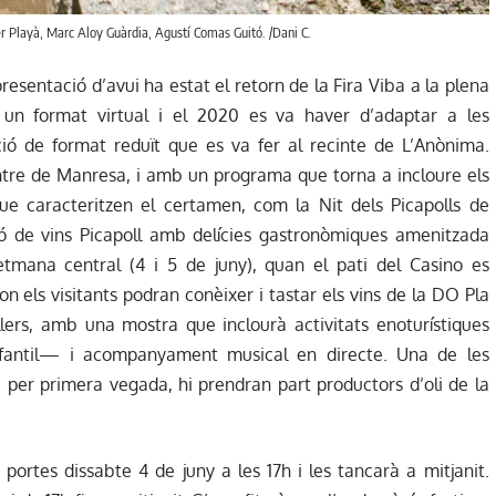
er Playà, Marc Aloy Guàrdia, Agustí Comas Guitó. /Dani C.
presentació d’avui ha estat el retorn de la Fira Viba a la plena
n un format virtual i el 2020 es va haver d’adaptar a les
ió de format reduït que es va fer al recinte de L’Anònima.
entre de Manresa, i amb un programa que torna a incloure els
e caracteritzen el certamen, com la Nit dels Picapolls de
 de vins Picapoll amb delícies gastronòmiques amenitzada
mana central (4 i 5 de juny), quan el pati del Casino es
n els visitants podran conèixer i tastar els vins de la DO Pla
ers, amb una mostra que inclourà activitats enoturístiques
nfantil— i acompanyament musical en directe. Una de les
per primera vegada, hi prendran part productors d’oli de la
ortes dissabte 4 de juny a les 17h i les tancarà a mitjanit.