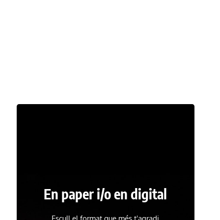
En paper i/o en digital
Escull el format que més t'agradi