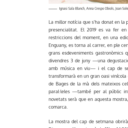
Ignasi Sala Blanch, Anna Crespo Obiols, Joan Sol
La millor notícia que s’ha donat en la 
presencialitat. El 2019 es va fer e
restriccions del moment, en una edic
Enguany, es torna al carrer, en ple c
grans esdeveniments gastronòmics qu
divendres 3 de juny —una degustació
amb música en viu— i el cap de set
transformarà en un gran oasi vinícola o
de Bages de la mà dels mateixos cell
paral·leles —també per al públic i
novetats serà que en aquesta mostra, 
comarca.
La mostra del cap de setmana obrirà p