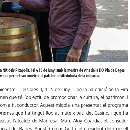
la Nit dels Picapolls, i el 4 i 5 de juny, amb la mostra de vins de la DO Pla de Bages.
juny que permetran conèixer el patrimoni vitivinícola de la comarca.
icentre —els dies 3, 4 i 5 de juny— de la 5a edició de la Fira
amen que té l’objectiu de promocionar la cultura, el patrimoni i
 com a fil conductor. Aquest migdia s’ha presentat el programa
emsa que ha tingut lloc al mateix pati del Casino, i que ha
sistit l’alcalde de Manresa, Marc Aloy Guàrdia; el conseller
cal del Bages; Agustí Comas Guitó; el president del Consell