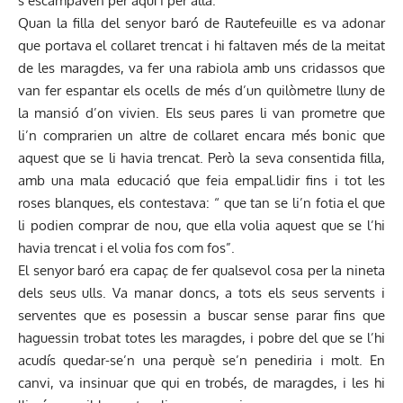
s’escampaven per aquí i per allà.
Quan la filla del senyor baró de Rautefeuille es va adonar
que portava el collaret trencat i hi faltaven més de la meitat
de les maragdes, va fer una rabiola amb uns cridassos que
van fer espantar els ocells de més d’un quilòmetre lluny de
la mansió d’on vivien. Els seus pares li van prometre que
li’n comprarien un altre de collaret encara més bonic que
aquest que se li havia trencat. Però la seva consentida filla,
amb una mala educació que feia empal.lidir fins i tot les
roses blanques, els contestava: “ que tan se li’n fotia el que
li podien comprar de nou, que ella volia aquest que se l’hi
havia trencat i el volia fos com fos”.
El senyor baró era capaç de fer qualsevol cosa per la nineta
dels seus ulls. Va manar doncs, a tots els seus servents i
serventes que es posessin a buscar sense parar fins que
haguessin trobat totes les maragdes, i pobre del que se l’hi
acudís quedar-se’n una perquè se’n penediria i molt. En
canvi, va insinuar que qui en trobés, de maragdes, i les hi