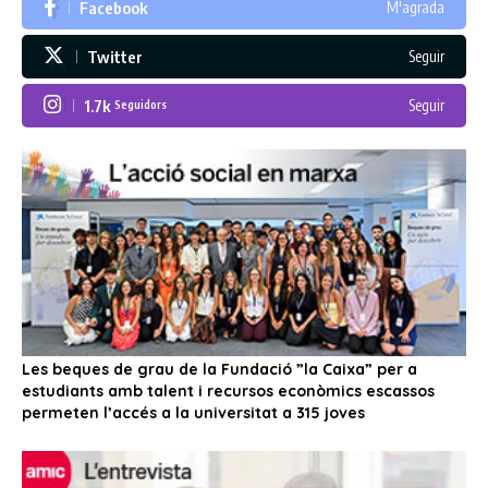
Facebook
M'agrada
Twitter
Seguir
1.7k
Seguir
Seguidors