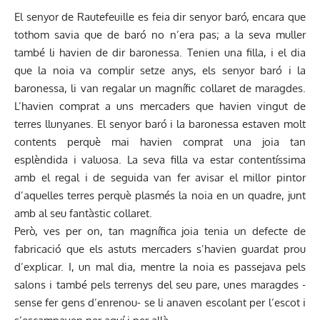
El senyor de Rautefeuille es feia dir senyor baró, encara que
tothom savia que de baró no n’era pas; a la seva muller
també li havien de dir baronessa. Tenien una filla, i el dia
que la noia va complir setze anys, els senyor baró i la
baronessa, li van regalar un magnífic collaret de maragdes.
L’havien comprat a uns mercaders que havien vingut de
terres llunyanes. El senyor baró i la baronessa estaven molt
contents perquè mai havien comprat una joia tan
esplèndida i valuosa. La seva filla va estar contentíssima
amb el regal i de seguida van fer avisar el millor pintor
d’aquelles terres perquè plasmés la noia en un quadre, junt
amb al seu fantàstic collaret.
Però, ves per on, tan magnífica joia tenia un defecte de
fabricació que els astuts mercaders s’havien guardat prou
d’explicar. I, un mal dia, mentre la noia es passejava pels
salons i també pels terrenys del seu pare, unes maragdes -
sense fer gens d’enrenou- se li anaven escolant per l’escot i