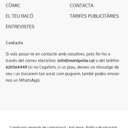
CÒMIC
CONTACTA
EL TEU RACÓ
TARIFES PUBLICITÀRIES
ENTREVISTES
Contacte
Si vols posar-te en contacte amb nosaltres, pots fer-ho a
través del correu electrònic
info@montpeita.cat
o del telèfon
620564449
(si no l’agafem, si us plau, deixeu un missatge de
veu i us trucarem tan aviat com puguem, també podeu enviar-
nos un WhatsApp).
Condicions generals de contractació
·
Avís legal
·
Política de privacitat
·