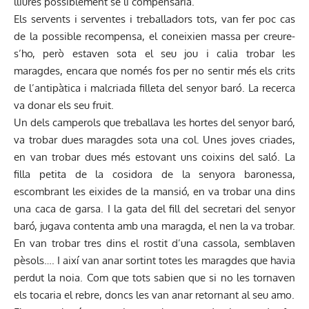
lliurés possiblement se li compensaria.
Els servents i serventes i treballadors tots, van fer poc cas
de la possible recompensa, el coneixien massa per creure-
s’ho, però estaven sota el seu jou i calia trobar les
maragdes, encara que només fos per no sentir més els crits
de l’antipàtica i malcriada filleta del senyor baró. La recerca
va donar els seu fruit.
Un dels camperols que treballava les hortes del senyor baró,
va trobar dues maragdes sota una col. Unes joves criades,
en van trobar dues més estovant uns coixins del saló. La
filla petita de la cosidora de la senyora baronessa,
escombrant les eixides de la mansió, en va trobar una dins
una caca de garsa. I la gata del fill del secretari del senyor
baró, jugava contenta amb una maragda, el nen la va trobar.
En van trobar tres dins el rostit d’una cassola, semblaven
pèsols…. I així van anar sortint totes les maragdes que havia
perdut la noia. Com que tots sabien que si no les tornaven
els tocaria el rebre, doncs les van anar retornant al seu amo.