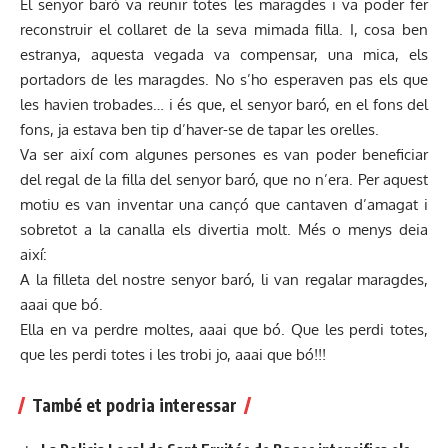
El senyor baró va reunir totes les maragdes i va poder fer
reconstruir el collaret de la seva mimada filla. I, cosa ben
estranya, aquesta vegada va compensar, una mica, els
portadors de les maragdes. No s’ho esperaven pas els que
les havien trobades… i és que, el senyor baró, en el fons del
fons, ja estava ben tip d’haver-se de tapar les orelles.
Va ser així com algunes persones es van poder beneficiar
del regal de la filla del senyor baró, que no n’era. Per aquest
motiu es van inventar una cançó que cantaven d’amagat i
sobretot a la canalla els divertia molt. Més o menys deia
així:
A la filleta del nostre senyor baró, li van regalar maragdes,
aaai que bó.
Ella en va perdre moltes, aaai que bó. Que les perdi totes,
que les perdi totes i les trobi jo, aaai que bó!!!
També et podria interessar