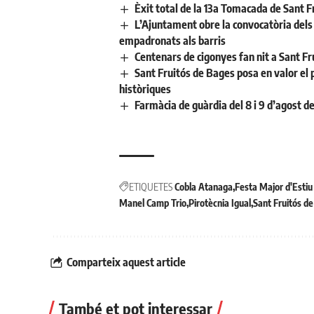
Èxit total de la 13a Tomacada de Sant F
L’Ajuntament obre la convocatòria dels a
empadronats als barris
Centenars de cigonyes fan nit a Sant Fr
Sant Fruitós de Bages posa en valor el 
històriques
Farmàcia de guàrdia del 8 i 9 d’agost d
ETIQUETES
Cobla Atanaga
Festa Major d'Esti
Manel Camp Trio
Pirotècnia Igual
Sant Fruitós d
Comparteix aquest article
També et pot interessar