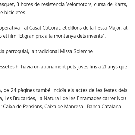
bàsquet, 3 hores de resistència Velomotors, cursa de Karts,
e bicicletes.
erativa i al Casal Cultural, el dilluns de la Festa Major, al
el film “El gran prix a la muntanya dels invents”.
ésia parroquial, la tradicional Missa Solemne.
pessetes hi havia un abonament pels joves fins a 21 anys que
, de 24 pàgines també incloïa els actes de les festes dels
da, Les Brucardes, La Natura i de les Enramades carrer Nou.
: Caixa de Pensions, Caixa de Manresa i Banca Catalana