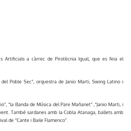
 Artificials a càrrec de Pirotècnia Igual, que es feia el
a del Poble Sec”, orquestra de Janio Marti, Swing Latino i
”, “la Banda de Música del Pare Mañanet” ,“Janio Marti, i
 Jovent. També sardanes amb la Cobla Atanaga, ballets amb
ival de “Cante i Baile Flamenco”.