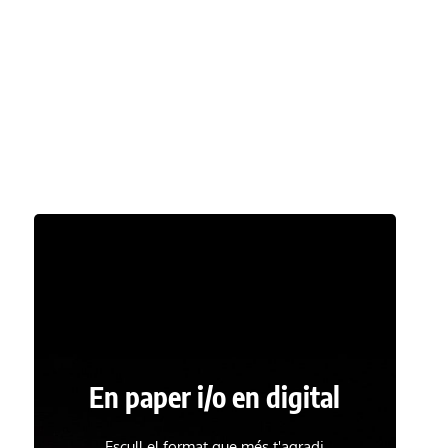
En paper i/o en digital
Escull el format que més t'agradi