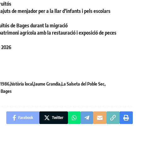
ruitós
juts de menjador per a la llar d’infants i pels escolars
uitós de Bages durant la migració
patrimoni agrícola amb la restauració i exposició de peces
e 2026
u 1986
història local
Jaume Grandia
La Salseta del Poble Sec
e Bages
Facebook
Twitter