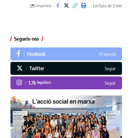
Lectura de 2 min
Comparteix
Segueix-nos
Facebook
M'agrada
Twitter
Seguir
1.7k
Seguidors
Seguir