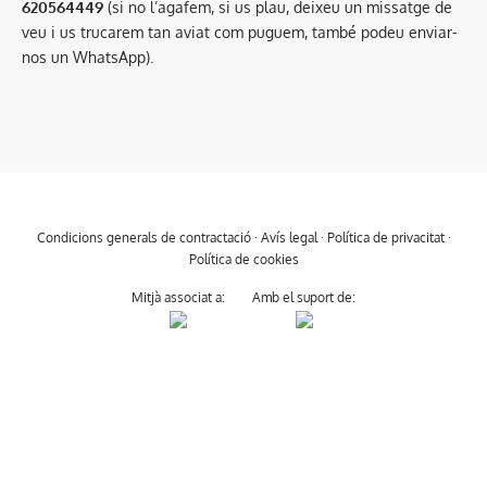
620564449
(si no l’agafem, si us plau, deixeu un missatge de
veu i us trucarem tan aviat com puguem, també podeu enviar-
nos un WhatsApp).
Condicions generals de contractació
·
Avís legal
·
Política de privacitat
·
Política de cookies
Mitjà associat a:
Amb el suport de: