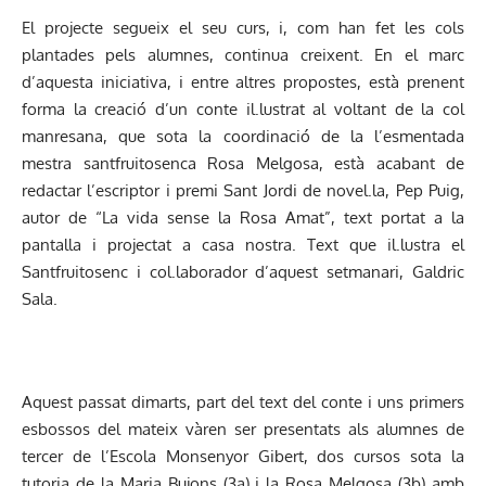
El projecte segueix el seu curs, i, com han fet les cols
plantades pels alumnes, continua creixent. En el marc
d’aquesta iniciativa, i entre altres propostes, està prenent
forma la creació d’un conte il.lustrat al voltant de la col
manresana, que sota la coordinació de la l’esmentada
mestra santfruitosenca Rosa Melgosa, està acabant de
redactar l’escriptor i premi Sant Jordi de novel.la, Pep Puig,
autor de “La vida sense la Rosa Amat”, text portat a la
pantalla i projectat a casa nostra. Text que il.lustra el
Santfruitosenc i col.laborador d’aquest setmanari, Galdric
Sala.
Aquest passat dimarts, part del text del conte i uns primers
esbossos del mateix vàren ser presentats als alumnes de
tercer de l’Escola Monsenyor Gibert, dos cursos sota la
tutoria de la Maria Bujons (3a) i la Rosa Melgosa (3b) amb