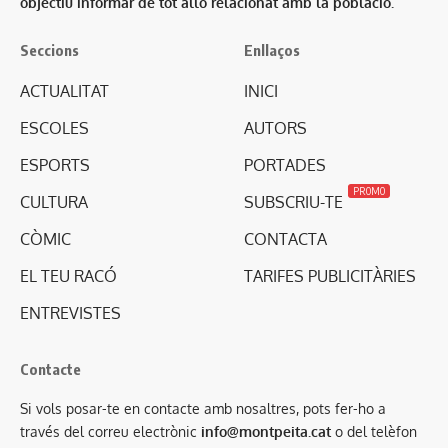
objectiu informar de tot allò relacionat amb la població.
Seccions
Enllaços
ACTUALITAT
INICI
ESCOLES
AUTORS
ESPORTS
PORTADES
PROMO
CULTURA
SUBSCRIU-TE
CÒMIC
CONTACTA
EL TEU RACÓ
TARIFES PUBLICITÀRIES
ENTREVISTES
Contacte
Si vols posar-te en contacte amb nosaltres, pots fer-ho a
través del correu electrònic
info@montpeita.cat
o del telèfon