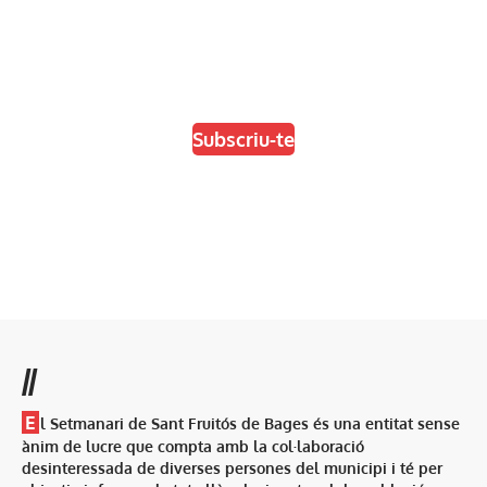
En paper i/o en digital
Escull el format que més t'agradi
Subscriu-te
//
E
l Setmanari de Sant Fruitós de Bages és una entitat sense
ànim de lucre que compta amb la col·laboració
desinteressada de diverses persones del municipi i té per