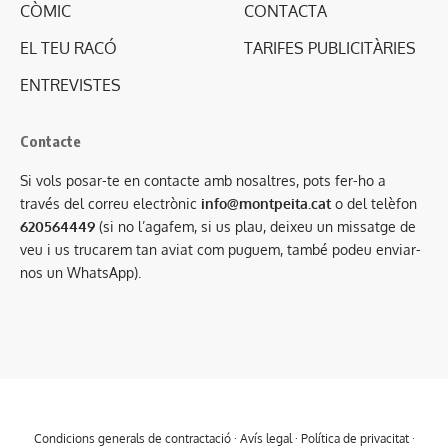
CÒMIC
CONTACTA
EL TEU RACÓ
TARIFES PUBLICITÀRIES
ENTREVISTES
Contacte
Si vols posar-te en contacte amb nosaltres, pots fer-ho a
través del correu electrònic
info@montpeita.cat
o del telèfon
620564449
(si no l’agafem, si us plau, deixeu un missatge de
veu i us trucarem tan aviat com puguem, també podeu enviar-
nos un WhatsApp).
Condicions generals de contractació
·
Avís legal
·
Política de privacitat
·