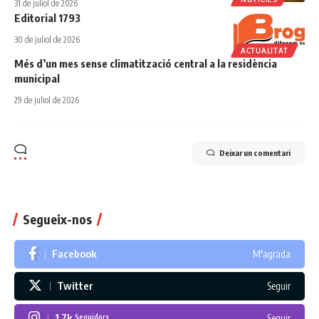
31 de juliol de 2026
Editorial 1793
30 de juliol de 2026
ACTUALITAT
Més d’un mes sense climatització central a la residència
municipal
29 de juliol de 2026
Deixar un comentari
Segueix-nos
Facebook
M'agrada
Twitter
Seguir
1.7k
Seguir
Seguidors