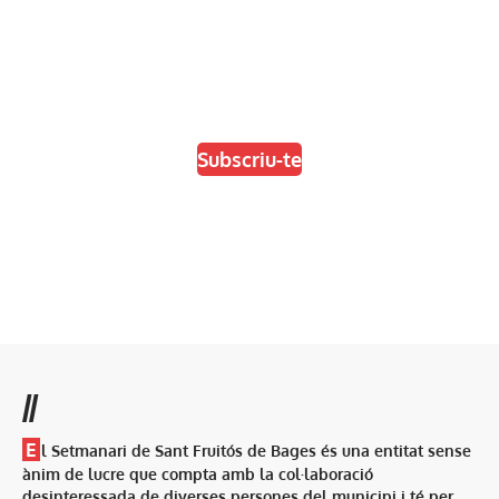
En paper i/o en digital
Escull el format que més t'agradi
Subscriu-te
//
E
l Setmanari de Sant Fruitós de Bages és una entitat sense
ànim de lucre que compta amb la col·laboració
desinteressada de diverses persones del municipi i té per