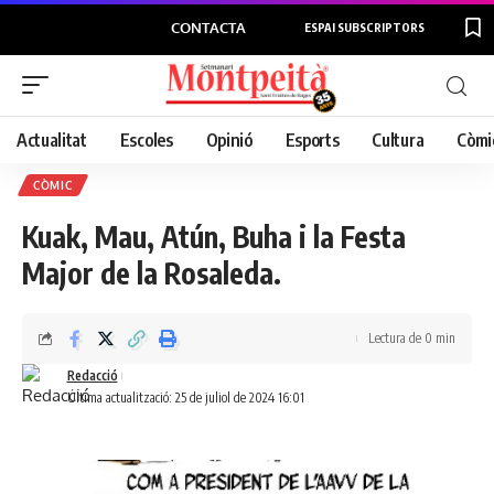
CONTACTA
ESPAI SUBSCRIPTORS
Actualitat
Escoles
Opinió
Esports
Cultura
Còmi
CÒMIC
Kuak, Mau, Atún, Buha i la Festa
Major de la Rosaleda.
Lectura de 0 min
Redacció
Última actualització: 25 de juliol de 2024 16:01