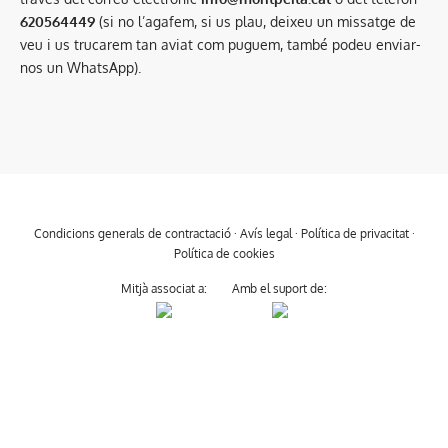
620564449
(si no l’agafem, si us plau, deixeu un missatge de
veu i us trucarem tan aviat com puguem, també podeu enviar-
nos un WhatsApp).
Condicions generals de contractació
·
Avís legal
·
Política de privacitat
·
Política de cookies
Mitjà associat a:
Amb el suport de: