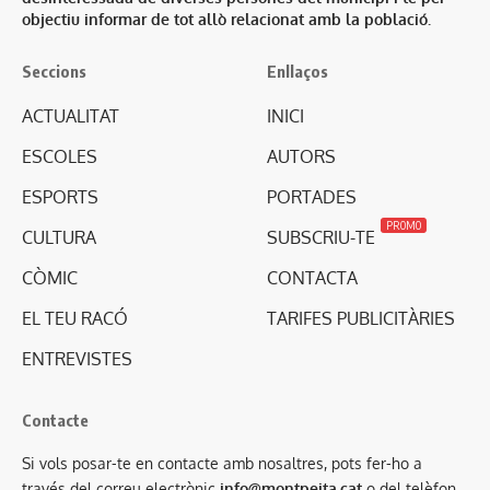
objectiu informar de tot allò relacionat amb la població.
Seccions
Enllaços
ACTUALITAT
INICI
ESCOLES
AUTORS
ESPORTS
PORTADES
PROMO
CULTURA
SUBSCRIU-TE
CÒMIC
CONTACTA
EL TEU RACÓ
TARIFES PUBLICITÀRIES
ENTREVISTES
Contacte
Si vols posar-te en contacte amb nosaltres, pots fer-ho a
través del correu electrònic
info@montpeita.cat
o del telèfon