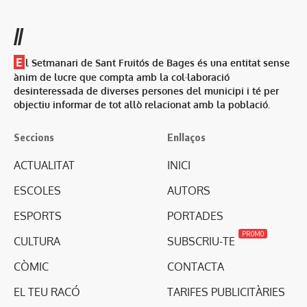
//
E
l Setmanari de Sant Fruitós de Bages és una entitat sense
ànim de lucre que compta amb la col·laboració
desinteressada de diverses persones del municipi i té per
objectiu informar de tot allò relacionat amb la població.
Seccions
Enllaços
ACTUALITAT
INICI
ESCOLES
AUTORS
ESPORTS
PORTADES
PROMO
CULTURA
SUBSCRIU-TE
CÒMIC
CONTACTA
EL TEU RACÓ
TARIFES PUBLICITÀRIES