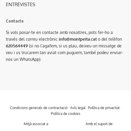
ENTREVISTES
Contacte
Si vols posar-te en contacte amb nosaltres, pots fer-ho a
través del correu electrònic
info@montpeita.cat
o del telèfon
620564449
(si no l’agafem, si us plau, deixeu un missatge de
veu i us trucarem tan aviat com puguem, també podeu enviar-
nos un WhatsApp).
Condicions generals de contractació
·
Avís legal
·
Política de privacitat
·
Política de cookies
Mitjà associat a:
Amb el suport de: