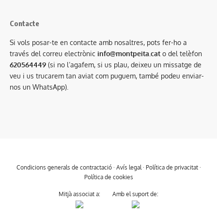
Contacte
Si vols posar-te en contacte amb nosaltres, pots fer-ho a
través del correu electrònic
info@montpeita.cat
o del telèfon
620564449
(si no l’agafem, si us plau, deixeu un missatge de
veu i us trucarem tan aviat com puguem, també podeu enviar-
nos un WhatsApp).
Condicions generals de contractació
·
Avís legal
·
Política de privacitat
·
Política de cookies
Mitjà associat a:
Amb el suport de: