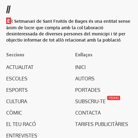
//
E
l Setmanari de Sant Fruitós de Bages és una entitat sense
ànim de lucre que compta amb la col·laboració
desinteressada de diverses persones del municipi i té per
objectiu informar de tot allò relacionat amb la població.
Seccions
Enllaços
ACTUALITAT
INICI
ESCOLES
AUTORS
ESPORTS
PORTADES
PROMO
CULTURA
SUBSCRIU-TE
CÒMIC
CONTACTA
EL TEU RACÓ
TARIFES PUBLICITÀRIES
ENTREVISTES