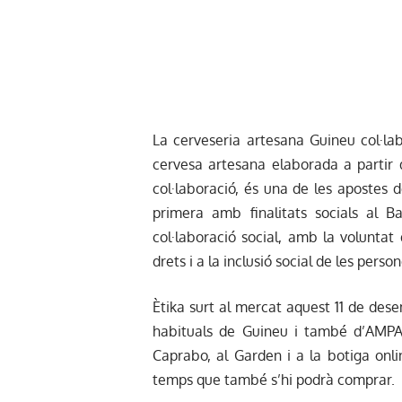
La cerveseria artesana Guineu col·l
cervesa artesana elaborada a partir 
col·laboració, és una de les apostes d
primera amb finalitats socials al 
col·laboració social, amb la voluntat d
drets i a la inclusió social de les perso
Ètika surt al mercat aquest 11 de des
habituals de Guineu i també d’AMPAN
Caprabo, al Garden i a la
botiga onli
temps que també s’hi podrà comprar.