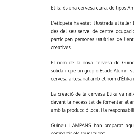
Ètika és una cervesa clara, de tipus Am
L’etiqueta ha estat il·lustrada al talle
des del seu servei de centre ocupaci
participen persones usuàries de l’ent
creatives.
El nom de la nova cervesa de Guine
solidari que un grup d’Esade Alumni 
cervesa artesanal amb el nom d’Ètika i 
La creació de la cervesa Ètika va néi
davant la necessitat de fomentar alianc
amb la producció local i la responsabili
Guineu i AMPANS han preparat aques
compartir els seus valors: