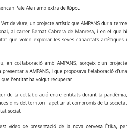
erican Pale Ale i amb extra de llúpol.
r L’Art de viure, un projecte artístic que AMPANS dur a terme
onal, al carrer Bernat Cabrera de Manresa, i en el que hi
itat que volen explorar les seves capacitats artístiques i
u, en col·laboració amb AMPANS, sorgeix d’un projecte
va presentar a AMPANS, i que proposava l’elaboració d’una
que l’entitat ha volgut recuperar.
xer de la col·laboració entre entitats durant la pandèmia,
es dins del territori i apel·lar al compromís de la societat
tat social.
t vídeo de presentació de la nova cervesa Ètika, per