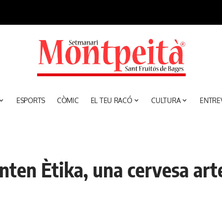
ESPORTS
CÒMIC
EL TEU RACÓ
CULTURA
ENTRE
en Ètika, una cervesa artes