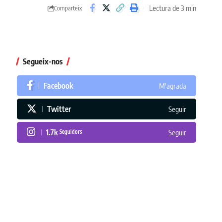
Lectura de 3 min
Comparteix
Segueix-nos
Facebook
M'agrada
Twitter
Seguir
1.7k
Seguidors
Seguir