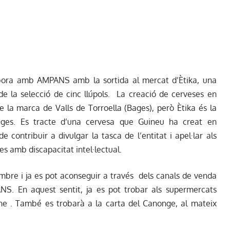
abora amb AMPANS amb la sortida al mercat d’Ètika, una
de la selecció de cinc llúpols. La creació de cerveses en
e la marca de Valls de Torroella (Bages), però Ètika és la
Bages. Es tracte d’una cervesa que Guineu ha creat en
e contribuir a divulgar la tasca de l’entitat i apel·lar als
nes amb discapacitat intel·lectual.
embre i ja es pot aconseguir a través dels canals de venda
S. En aquest sentit, ja es pot trobar als supermercats
ne
. També es trobarà a la carta del Canonge, al mateix