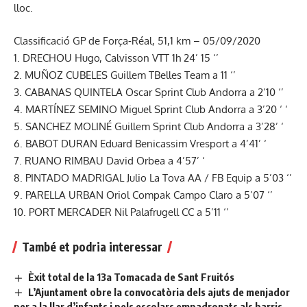
lloc.
Classificació GP de Força-Réal, 51,1 km – 05/09/2020
1. DRECHOU Hugo, Calvisson VTT 1h 24’ 15 ‘’
2. MUÑOZ CUBELES Guillem TBelles Team a 11 ‘’
3. CABANAS QUINTELA Oscar Sprint Club Andorra a 2’10 ‘’
4. MARTÍNEZ SEMINO Miguel Sprint Club Andorra a 3’20 ‘ ‘
5. SANCHEZ MOLINÉ Guillem Sprint Club Andorra a 3’28’ ‘
6. BABOT DURAN Eduard Benicassim Vresport a 4’41’ ‘
7. RUANO RIMBAU David Orbea a 4’57’ ‘
8. PINTADO MADRIGAL Julio La Tova AA / FB Equip a 5’03 ‘’
9. PARELLA URBAN Oriol Compak Campo Claro a 5’07 ‘’
10. PORT MERCADER Nil Palafrugell CC a 5’11 ‘’
També et podria interessar
Èxit total de la 13a Tomacada de Sant Fruitós
L’Ajuntament obre la convocatòria dels ajuts de menjador
per a la llar d’infants i pels escolars empadronats als barris