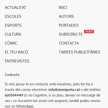
ACTUALITAT
INICI
ESCOLES
AUTORS
ESPORTS
PORTADES
PROMO
CULTURA
SUBSCRIU-TE
CÒMIC
CONTACTA
EL TEU RACÓ
TARIFES PUBLICITÀRIES
ENTREVISTES
Contacte
Si vols posar-te en contacte amb nosaltres, pots fer-ho a
través del correu electrònic
info@montpeita.cat
o del telèfon
620564449
(si no l’agafem, si us plau, deixeu un missatge de
veu i us trucarem tan aviat com puguem, també podeu enviar-
nos un WhatsApp).