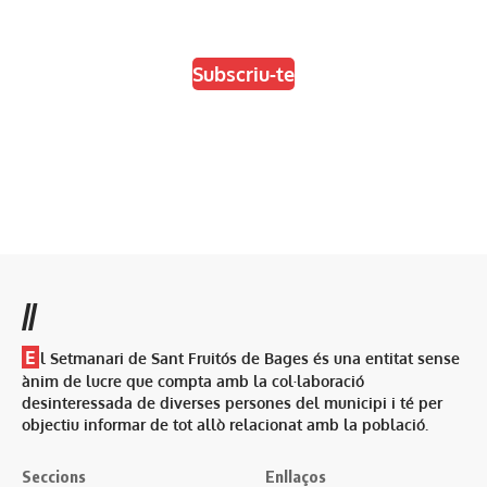
Escull el format que més t'agradi
Subscriu-te
//
E
l Setmanari de Sant Fruitós de Bages és una entitat sense
ànim de lucre que compta amb la col·laboració
desinteressada de diverses persones del municipi i té per
objectiu informar de tot allò relacionat amb la població.
Seccions
Enllaços