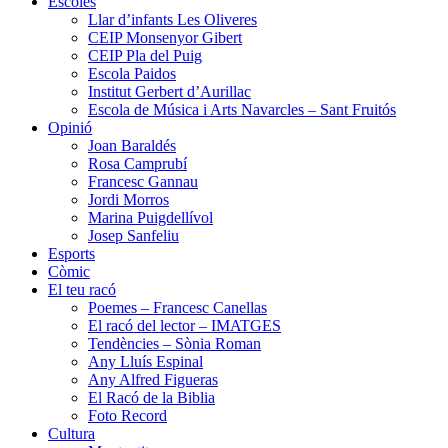
Escoles
Llar d’infants Les Oliveres
CEIP Monsenyor Gibert
CEIP Pla del Puig
Escola Paidos
Institut Gerbert d’Aurillac
Escola de Música i Arts Navarcles – Sant Fruitós
Opinió
Joan Baraldés
Rosa Camprubí
Francesc Gannau
Jordi Morros
Marina Puigdellívol
Josep Sanfeliu
Esports
Còmic
El teu racó
Poemes – Francesc Canellas
El racó del lector – IMATGES
Tendències – Sònia Roman
Any Lluís Espinal
Any Alfred Figueras
El Racó de la Biblia
Foto Record
Cultura