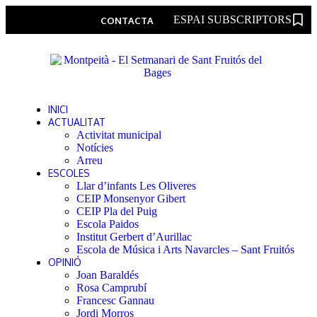
ESPAI SUBSCRIPTORS
CONTACTA
INICI
ACTUALITAT
Activitat municipal
Notícies
Arreu
ESCOLES
Llar d’infants Les Oliveres
CEIP Monsenyor Gibert
CEIP Pla del Puig
Escola Paidos
Institut Gerbert d’Aurillac
Escola de Música i Arts Navarcles – Sant Fruitós
OPINIÓ
Joan Baraldés
Rosa Camprubí
Francesc Gannau
Jordi Morros