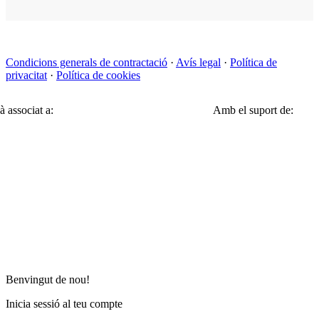
Condicions generals de contractació
·
Avís legal
·
Política de
privacitat
·
Política de cookies
à associat a:
Amb el suport de:
Benvingut de nou!
Inicia sessió al teu compte