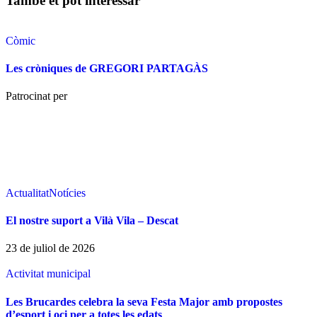
També et pot interessar
Còmic
Les cròniques de GREGORI PARTAGÀS
Patrocinat per
Actualitat
Notícies
El nostre suport a Vilà Vila – Descat
23 de juliol de 2026
Activitat municipal
Les Brucardes celebra la seva Festa Major amb propostes
d’esport i oci per a totes les edats