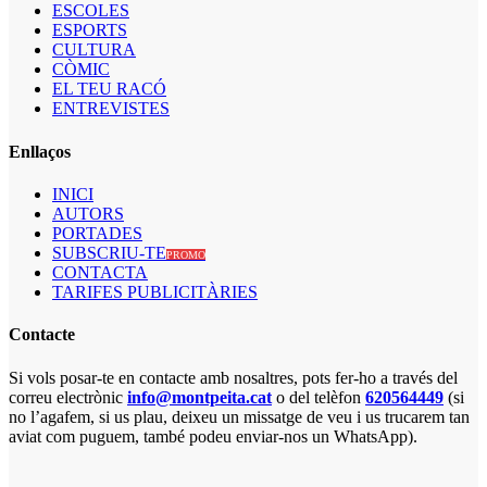
ESCOLES
ESPORTS
CULTURA
CÒMIC
EL TEU RACÓ
ENTREVISTES
Enllaços
INICI
AUTORS
PORTADES
SUBSCRIU-TE
PROMO
CONTACTA
TARIFES PUBLICITÀRIES
Contacte
Si vols posar-te en contacte amb nosaltres, pots fer-ho a través del
correu electrònic
info@montpeita.cat
o del telèfon
620564449
(si
no l’agafem, si us plau, deixeu un missatge de veu i us trucarem tan
aviat com puguem, també podeu enviar-nos un WhatsApp).