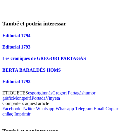
També et podria interessar
Editorial 1794
Editorial 1793
Les cròniques de GREGORI PARTAGÀS
BERTA BARALDÉS HOMS
Editorial 1792
ETIQUETES
esport
gimnàs
Gregori Partagàs
humor
gràfic
Montpeità
Portada
Vinyeta
Comparteix aquest article
Facebook
Twitter
Whatsapp
Whatsapp
Telegram
Email
Copiar
enllaç
Imprimir