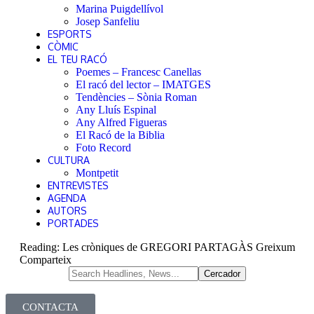
Marina Puigdellívol
Josep Sanfeliu
ESPORTS
CÒMIC
EL TEU RACÓ
Poemes – Francesc Canellas
El racó del lector – IMATGES
Tendències – Sònia Roman
Any Lluís Espinal
Any Alfred Figueras
El Racó de la Biblia
Foto Record
CULTURA
Montpetit
ENTREVISTES
AGENDA
AUTORS
PORTADES
Reading:
Les cròniques de GREGORI PARTAGÀS Greixum
Comparteix
CONTACTA