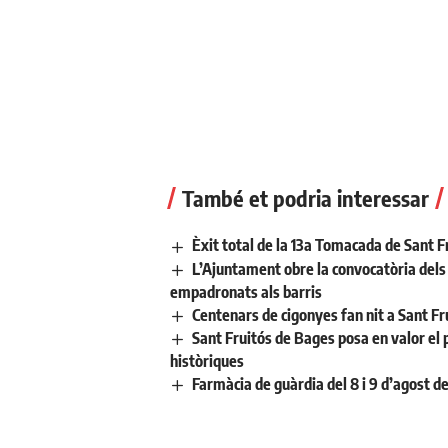
També et podria interessar
Èxit total de la 13a Tomacada de Sant F
L’Ajuntament obre la convocatòria dels a
empadronats als barris
Centenars de cigonyes fan nit a Sant Fr
Sant Fruitós de Bages posa en valor el 
històriques
Farmàcia de guàrdia del 8 i 9 d’agost d