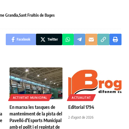
me Grandia
Sant Fruitós de Bages
Facebook
Twitter
ACTIVITAT MUNICIPAL
ACTUALITAT
En marxa les tasques de
Editorial 1794
na
manteniment de la pista del
2 d'agost de 2026
de
Pavelló d’Esports Municipal
amb el polit i el repintat de