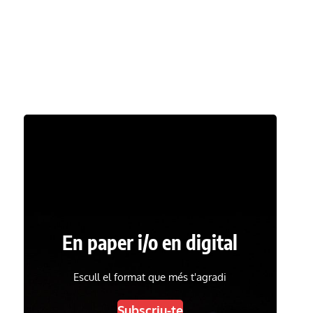
En paper i/o en digital
Escull el format que més t'agradi
Subscriu-te