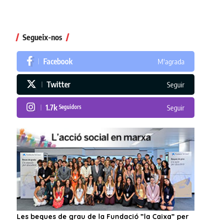
Segueix-nos
Facebook
M'agrada
Twitter
Seguir
1.7k
Seguidors
Seguir