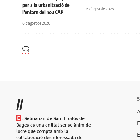
per a la urbanització de
6 d'agost de 2026
l’entorn del nou CAP
6 d'agost de 2026
S
//
A
E
l Setmanari de Sant Fruitós de
Bages és una entitat sense ànim de
lucre que compta amb la
col·laboració desinteressada de