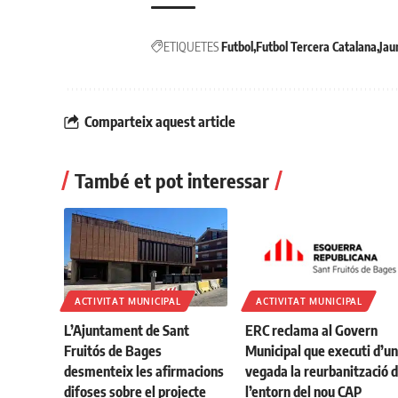
ETIQUETES
Futbol
Futbol Tercera Catalana
Jau
Comparteix aquest article
També et pot interessar
ACTIVITAT MUNICIPAL
ACTIVITAT MUNICIPAL
L’Ajuntament de Sant
ERC reclama al Govern
Fruitós de Bages
Municipal que executi d’u
desmenteix les afirmacions
vegada la reurbanització 
difoses sobre el projecte
l’entorn del nou CAP