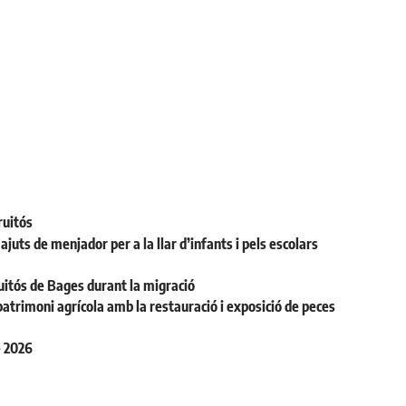
ruitós
juts de menjador per a la llar d’infants i pels escolars
uitós de Bages durant la migració
patrimoni agrícola amb la restauració i exposició de peces
e 2026