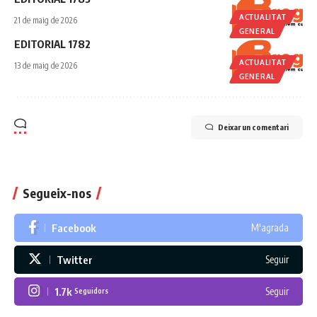
ACTUALITAT
21 de maig de 2026
GENERAL
EDITORIAL 1782
ACTUALITAT
13 de maig de 2026
GENERAL
Deixar un comentari
Segueix-nos
Facebook
M'agrada
Twitter
Seguir
1.7k
Seguir
Seguidors