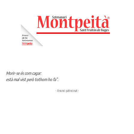
Morir-se és com cagar:
està mal vist però tothom ho fa”.
- Anunci patrocinat -