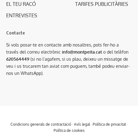
EL TEU RACÓ
TARIFES PUBLICITÀRIES
ENTREVISTES
Contacte
Si vols posar-te en contacte amb nosaltres, pots fer-ho a
través del correu electrònic
info@montpeita.cat
o del telèfon
620564449
(si no l’agafem, si us plau, deixeu un missatge de
veu i us trucarem tan aviat com puguem, també podeu enviar-
nos un WhatsApp).
Condicions generals de contractació
·
Avís legal
·
Política de privacitat
·
Política de cookies