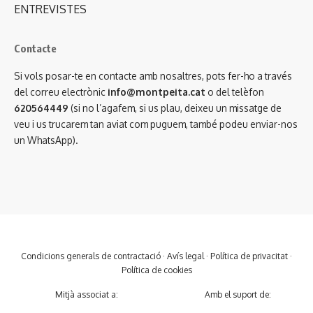
ENTREVISTES
Contacte
Si vols posar-te en contacte amb nosaltres, pots fer-ho a través
del correu electrònic
info@montpeita.cat
o del telèfon
620564449
(si no l’agafem, si us plau, deixeu un missatge de
veu i us trucarem tan aviat com puguem, també podeu enviar-nos
un WhatsApp).
Condicions generals de contractació
·
Avís legal
·
Política de privacitat
·
Política de cookies
Mitjà associat a:
Amb el suport de: