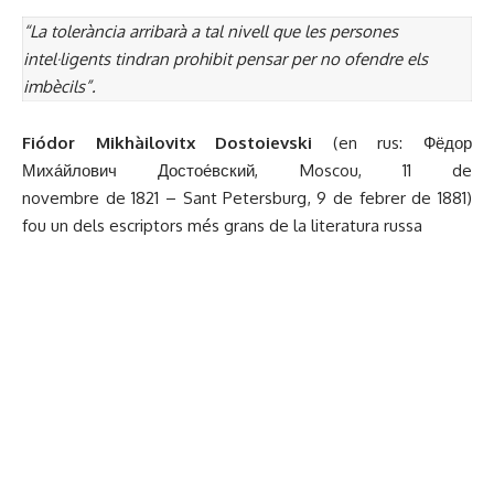
“
La tolerància arribarà a tal nivell que les persones
intel·ligents tindran prohibit pensar per no ofendre els
imbècils
”.
Fiódor Mikhàilovitx Dostoievski
(en rus: Фёдор
Миха́йлович Достое́вский, Moscou, 11 de
novembre de 1821 – Sant Petersburg, 9 de febrer de 1881)
fou un dels escriptors més grans de la literatura russa