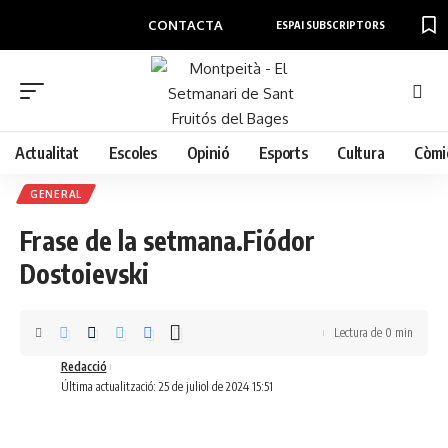
CONTACTA
ESPAI SUBSCRIPTORS
Actualitat
Escoles
Opinió
Esports
Cultura
Còmi
GENERAL
Frase de la setmana.Fiódor
Dostoievski
Lectura de 0 min
Redacció
Última actualització: 25 de juliol de 2024 15:51