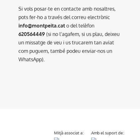
Si vols posar-te en contacte amb nosaltres,
pots fer-ho a través del correu electrònic
info@montpeita.cat
o del telèfon
620564449
(si no l’agafem, si us plau, deixeu
un missatge de veu i us trucarem tan aviat
com puguem, també podeu enviar-nos un
WhatsApp).
Mitjà associat a:
Amb el suport de: