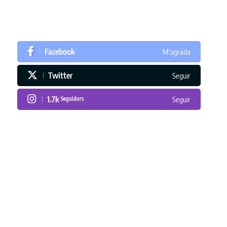
Facebook
M'agrada
Twitter
Seguir
1.7k
Seguidors
Seguir