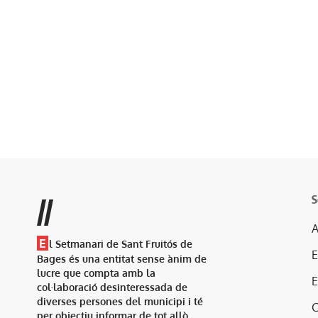
S
//
A
E
l Setmanari de Sant Fruitós de
Bages és una entitat sense ànim de
lucre que compta amb la
col·laboració desinteressada de
diverses persones del municipi i té
per objectiu informar de tot allò