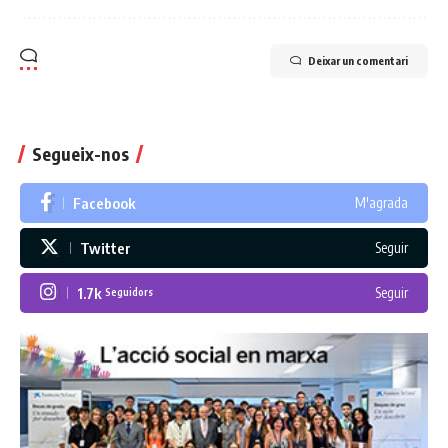
Deixar un comentari
Segueix-nos
Facebook
M'agrada
Twitter
Seguir
1.7k
Seguir
Seguidors