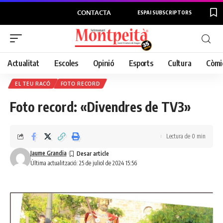
CONTACTA
ESPAI SUBSCRIPTORS
Actualitat
Escoles
Opinió
Esports
Cultura
Còmi
EL TEU RACÓ
FOTO RECORD
Foto record: «Divendres de TV3»
Lectura de 0 min
Jaume Grandia
Última actualització: 25 de juliol de 2024 15:56