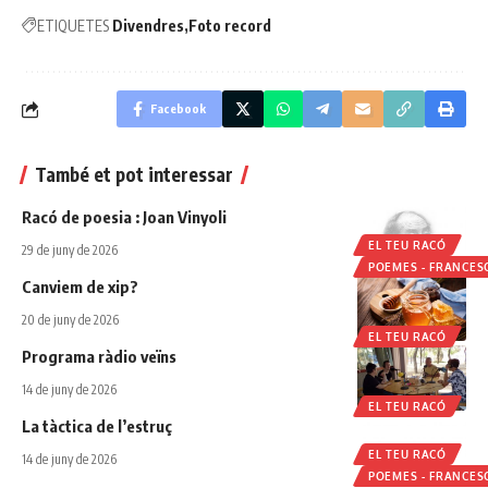
ETIQUETES
Divendres
Foto record
Facebook
També et pot interessar
Racó de poesia : Joan Vinyoli
EL TEU RACÓ
29 de juny de 2026
POEMES - FRANCES
Canviem de xip?
20 de juny de 2026
EL TEU RACÓ
Programa ràdio veïns
14 de juny de 2026
EL TEU RACÓ
La tàctica de l’estruç
EL TEU RACÓ
14 de juny de 2026
POEMES - FRANCES