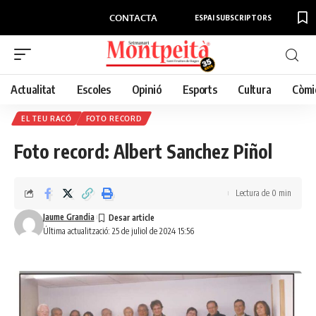
CONTACTA
ESPAI SUBSCRIPTORS
Actualitat
Escoles
Opinió
Esports
Cultura
Còmi
EL TEU RACÓ
FOTO RECORD
Foto record: Albert Sanchez Piñol
Lectura de 0 min
Jaume Grandia
Última actualització: 25 de juliol de 2024 15:56