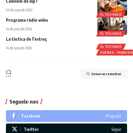
Canviem de xip?
20 de juny de 2026
EL TEU RACÓ
Programa ràdio veïns
14 de juny de 2026
EL TEU RACÓ
La tàctica de l’estruç
EL TEU RACÓ
14 de juny de 2026
POEMES - FRANCES
Deixar un comentari
Segueix-nos
Facebook
M'agrada
Twitter
Seguir