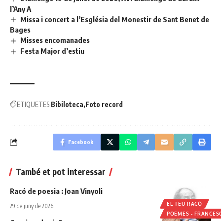
l’Any A
Missa i concert a l’Església del Monestir de Sant Benet de
Bages
Misses encomanades
Festa Major d’estiu
ETIQUETES
Bibiloteca
Foto record
Facebook
També et pot interessar
Racó de poesia : Joan Vinyoli
EL TEU RACÓ
29 de juny de 2026
POEMES - FRANCES