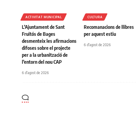
ACTIVITAT MUNICIPAL
CULTURA
L’Ajuntament de Sant
Recomanacions de llibres
Fruitós de Bages
per aquest estiu
desmenteix les afirmacions
6 d'agost de 2026
difoses sobre el projecte
per a la urbanització de
l’entorn del nou CAP
6 d'agost de 2026