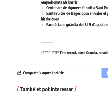
empadronats als barris
Centenars de cigonyes fan nit a Sant Fr
Sant Fruitós de Bages posa en valor el 
històriques
Farmàcia de guàrdia del 8 i 9 d’agost d
ETIQUETES
Foto record
Jaume Grandia
Jornade
Comparteix aquest article
També et pot interessar