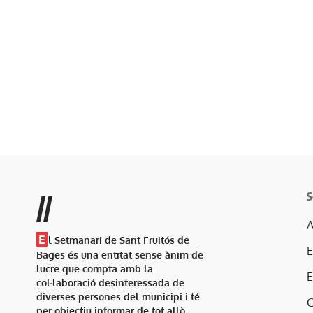
S
//
A
E
l Setmanari de Sant Fruitós de
Bages és una entitat sense ànim de
lucre que compta amb la
col·laboració desinteressada de
diverses persones del municipi i té
per objectiu informar de tot allò