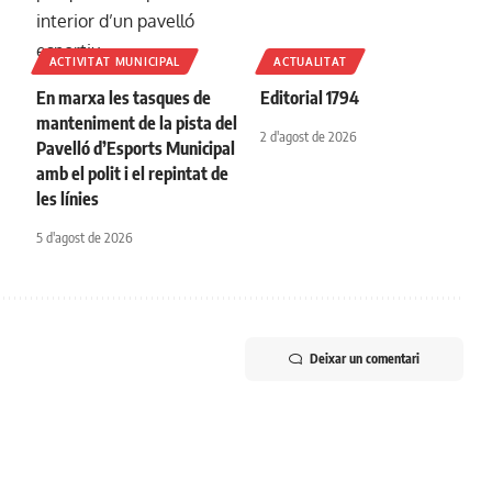
ACTIVITAT MUNICIPAL
ACTUALITAT
En marxa les tasques de
Editorial 1794
manteniment de la pista del
2 d'agost de 2026
Pavelló d’Esports Municipal
amb el polit i el repintat de
les línies
5 d'agost de 2026
Deixar un comentari