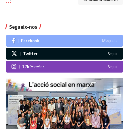
Segueix-nos
Facebook
M'agrada
Twitter
Seguir
1.7k
Seguir
Seguidors