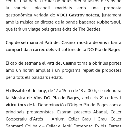
centre, una barra circular de botes oferirà tastos de vins de
la varietat picapoll maridats amb una proposta
gastronòmica variada de
VOCI Gastrovinoteca
, juntament
amb la música en directe de la banda bagenca
RubberSoul
,
que farà un viatge pels grans èxits de The Beatles.
Cap de setmana al Pati del Casino: mostra de vins i barra
compartida a càrrec dels viticultors de la DO Pla de Bages.
El cap de setmana el
Pati del Casino
torna a obrir les portes
amb un horari ampliat i un programa replet de propostes
per a tots els paladars i edats.
El
dissabte 6 de juny
, de 12 a 15 h i de 18 a 00 h, se celebrarà
la Mostra de Vins DO Pla de Bages
, amb els
21 cellers i
viticultors
de la Denominació d’Origen Pla de Bages com a
principals protagonistes. Estaran presents Abadal, Celler
Cooperatiu d’Artés – Artium, Celler Grau i Grau, Celler
Sanmartí, Collbaix – Celler el Molí, Entrebosc, Exibis, Fargas