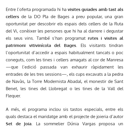
Entre l’oferta programada hi ha
visites guiades amb tast als
cellers
de la DO Pla de Bages a preu popular, una gran
oportunitat per descobrir els espais dels cellers de la Ruta
del Vi, conèixer les persones que hi ha al darrere i degustar
els seus vins. També s’han programat
rutes i visites al
patrimoni vitivinícola del Bages
. Els visitants tindran
l’oportunitat d’accedir a espais habitualment tancats o poc
coneguts, com les tines i cellers amagats al cor de Manresa
—que l’edició passada van exhaurir ràpidament les
entrades de les tres sessions—, els cups excavats a la pedra
de Navàs, la Torre Modernista Abadal, el monestir de Sant
Benet, les tines del Llobregat o les tines de la Vall del
Flequer.
A més, el programa inclou sis tastos especials, entre els
quals destaca el maridatge amb el projecte de joieria d’autor
Set de Joia
. La sommelier Dúnia Vargas proposa un