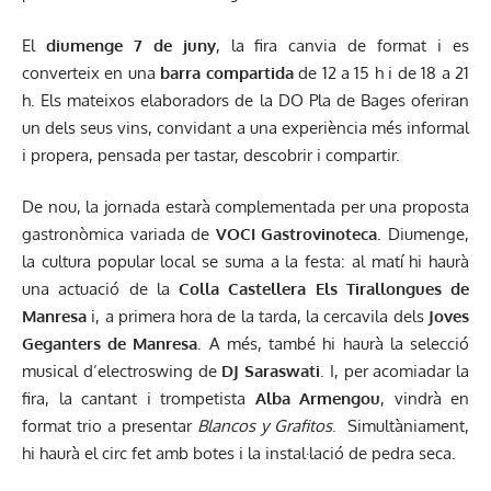
El
diumenge 7 de juny
, la fira canvia de format i es
converteix en una
barra compartida
de 12 a 15 h i de 18 a 21
h. Els mateixos elaboradors de la DO Pla de Bages oferiran
un dels seus vins, convidant a una experiència més informal
i propera, pensada per tastar, descobrir i compartir.
De nou, la jornada estarà complementada per una proposta
gastronòmica variada de
VOCI Gastrovinoteca
. Diumenge,
la cultura popular local se suma a la festa: al matí hi haurà
una actuació de la
Colla Castellera Els Tirallongues de
Manresa
i, a primera hora de la tarda, la cercavila dels
Joves
Geganters de Manresa
. A més, també hi haurà la selecció
musical d’electroswing de
DJ Saraswati
. I, per acomiadar la
fira, la cantant i trompetista
Alba Armengou
, vindrà en
format trio a presentar
Blancos y Grafitos
. Simultàniament,
hi haurà el circ fet amb botes i la instal·lació de pedra seca.