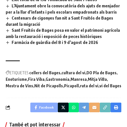
L’Ajuntament obre la convocatòria dels ajuts de menjador
per a la llar d’infants i pels escolars empadronats als barris
Centenars de cigonyes fan nit a Sant Fruitós de Bages
durant la migració
Sant Fruitós de Bages posa en valor el patrimoni agrícola
amb la restauració i exposició de peces històriques
Farmàcia de guàrdia del 8 i 9 d’agost de 2026
ETIQUETES
cellers del Bages
cultura del vi
DO Pla de Bages
Enoturisme
Fira Viba
Gastronomia
Manresa
Mitja ViBa
Mostra de Vins
Nit de Picapolls
Picapoll
ruta del vi
vi del Bages
Facebook
També et pot interessar