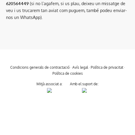
620564449
(si no l’agafem, si us plau, deixeu un missatge de
veu i us trucarem tan aviat com puguem, també podeu enviar-
nos un WhatsApp).
Condicions generals de contractació
·
Avís legal
·
Política de privacitat
·
Política de cookies
Mitjà associat a:
Amb el suport de: