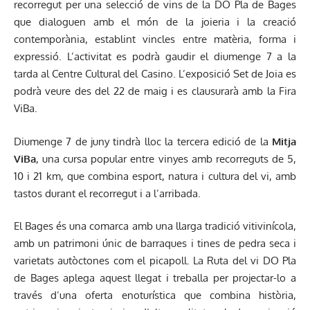
recorregut per una selecció de vins de la DO Pla de Bages
que dialoguen amb el món de la joieria i la creació
contemporània, establint vincles entre matèria, forma i
expressió. L’activitat es podrà gaudir el diumenge 7 a la
tarda al Centre Cultural del Casino. L’exposició Set de Joia es
podrà veure des del 22 de maig i es clausurarà amb la Fira
ViBa.
Diumenge 7 de juny tindrà lloc la tercera edició de la
Mitja
ViBa
, una cursa popular entre vinyes amb recorreguts de 5,
10 i 21 km, que combina esport, natura i cultura del vi, amb
tastos durant el recorregut i a l’arribada.
El Bages és una comarca amb una llarga tradició vitivinícola,
amb un patrimoni únic de barraques i tines de pedra seca i
varietats autòctones com el picapoll. La Ruta del vi DO Pla
de Bages aplega aquest llegat i treballa per projectar-lo a
través d’una oferta enoturística que combina història,