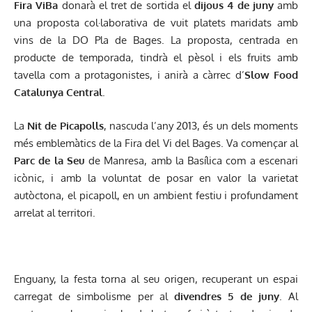
Fira ViBa
donarà el tret de sortida el
dijous 4 de juny
amb
una proposta col·laborativa de vuit platets maridats amb
vins de la DO Pla de Bages. La proposta, centrada en
producte de temporada, tindrà el pèsol i els fruits amb
tavella com a protagonistes, i anirà a càrrec d’
Slow Food
Catalunya Central
.
La
Nit de Picapolls
, nascuda l’any 2013, és un dels moments
més emblemàtics de la Fira del Vi del Bages. Va començar al
Parc de la Seu
de Manresa, amb la Basílica com a escenari
icònic, i amb la voluntat de posar en valor la varietat
autòctona, el picapoll, en un ambient festiu i profundament
arrelat al territori.
Enguany, la festa torna al seu origen, recuperant un espai
carregat de simbolisme per al
divendres 5 de juny
. Al