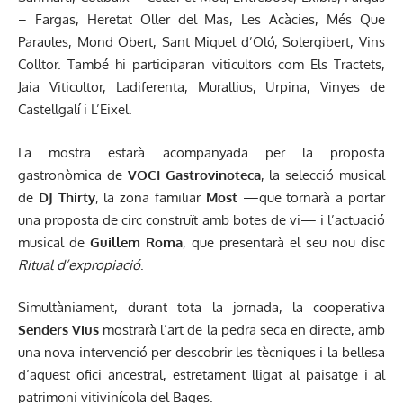
– Fargas, Heretat Oller del Mas, Les Acàcies, Més Que
Paraules, Mond Obert, Sant Miquel d’Oló, Solergibert, Vins
Colltor. També hi participaran viticultors com Els Tractets,
Jaia Viticultor, Ladiferenta, Murallius, Urpina, Vinyes de
Castellgalí i L’Eixel.
La mostra estarà acompanyada per la proposta
gastronòmica de
VOCI Gastrovinoteca
, la selecció musical
de
DJ Thirty
, la zona familiar
Most
—que tornarà a portar
una proposta de circ construït amb botes de vi— i l’actuació
musical de
Guillem Roma
, que presentarà el seu nou disc
Ritual d’expropiació
.
Simultàniament, durant tota la jornada, la cooperativa
Senders Vius
mostrarà l’art de la pedra seca en directe, amb
una nova intervenció per descobrir les tècniques i la bellesa
d’aquest ofici ancestral, estretament lligat al paisatge i al
patrimoni vitivinícola del Bages.