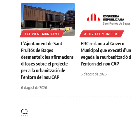
ACTIVITAT MUNICIPAL
ACTIVITAT MUNICIPAL
L’Ajuntament de Sant
ERC reclama al Govern
Fruitós de Bages
Municipal que executi d’u
desmenteix les afirmacions
vegada la reurbanització 
difoses sobre el projecte
l’entorn del nou CAP
per a la urbanització de
6 d'agost de 2026
l’entorn del nou CAP
6 d'agost de 2026