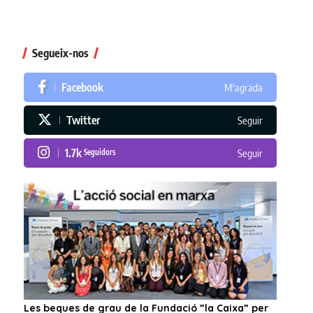
Segueix-nos
Facebook
M'agrada
Twitter
Seguir
1.7k
Seguidors
Seguir