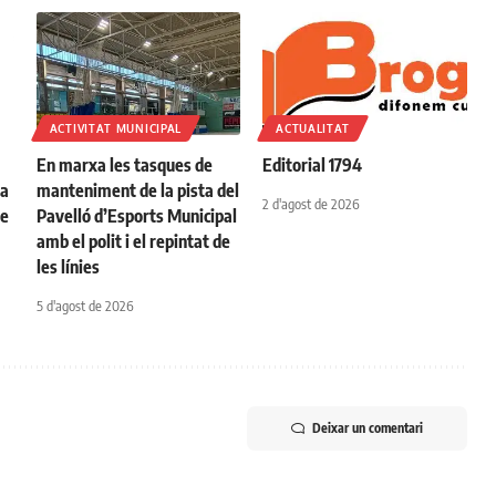
ACTIVITAT MUNICIPAL
ACTUALITAT
En marxa les tasques de
Editorial 1794
na
manteniment de la pista del
2 d'agost de 2026
de
Pavelló d’Esports Municipal
amb el polit i el repintat de
les línies
5 d'agost de 2026
Deixar un comentari