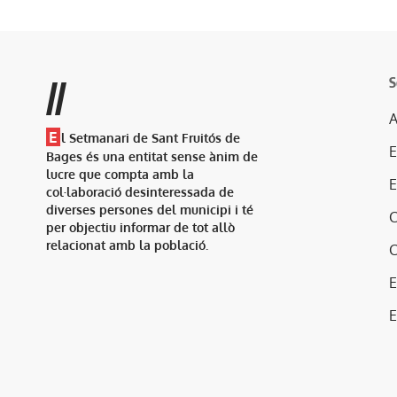
S
//
A
E
l Setmanari de Sant Fruitós de
Bages és una entitat sense ànim de
lucre que compta amb la
col·laboració desinteressada de
diverses persones del municipi i té
per objectiu informar de tot allò
relacionat amb la població.
E