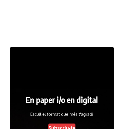
En paper i/o en digital
Escull el format que més t'agradi
Subscriu-te