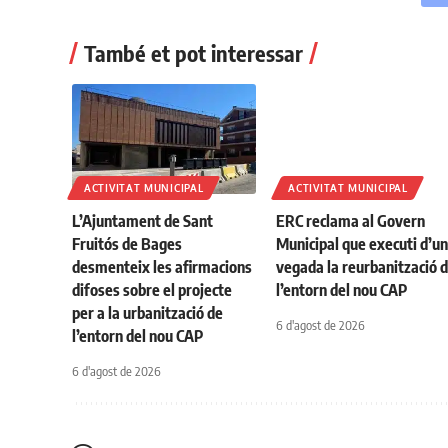
També et pot interessar
ACTIVITAT MUNICIPAL
ACTIVITAT MUNICIPAL
L’Ajuntament de Sant
ERC reclama al Govern
Fruitós de Bages
Municipal que executi d’u
desmenteix les afirmacions
vegada la reurbanització 
difoses sobre el projecte
l’entorn del nou CAP
per a la urbanització de
6 d'agost de 2026
l’entorn del nou CAP
6 d'agost de 2026