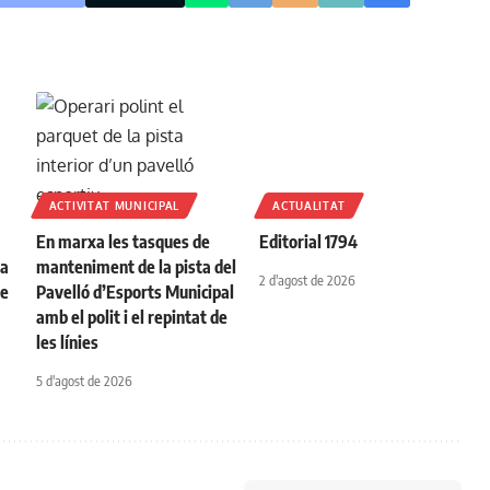
ACTIVITAT MUNICIPAL
ACTUALITAT
En marxa les tasques de
Editorial 1794
na
manteniment de la pista del
2 d'agost de 2026
de
Pavelló d’Esports Municipal
amb el polit i el repintat de
les línies
5 d'agost de 2026