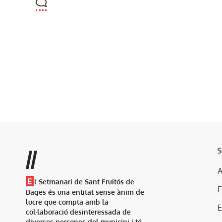
S
//
A
E
l Setmanari de Sant Fruitós de
Bages és una entitat sense ànim de
lucre que compta amb la
col·laboració desinteressada de
diverses persones del municipi i té