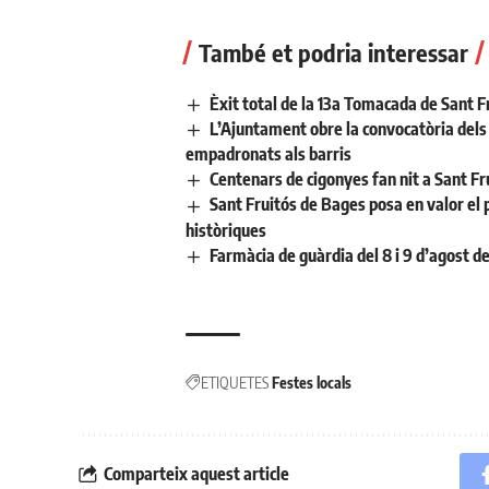
També et podria interessar
Èxit total de la 13a Tomacada de Sant F
L’Ajuntament obre la convocatòria dels a
empadronats als barris
Centenars de cigonyes fan nit a Sant Fr
Sant Fruitós de Bages posa en valor el 
històriques
Farmàcia de guàrdia del 8 i 9 d’agost d
ETIQUETES
Festes locals
Comparteix aquest article