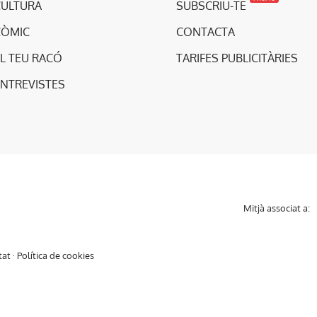
CULTURA
SUBSCRIU-TE
CÒMIC
CONTACTA
L TEU RACÓ
TARIFES PUBLICITÀRIES
ENTREVISTES
Mitjà associat a:
tat
·
Política de cookies