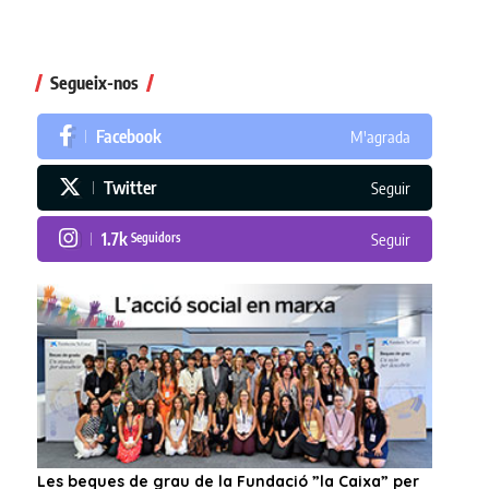
Segueix-nos
Facebook
M'agrada
Twitter
Seguir
1.7k
Seguidors
Seguir