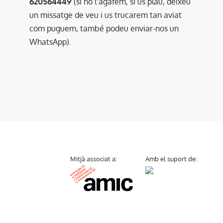
620564449
(si no l’agafem, si us plau, deixeu
un missatge de veu i us trucarem tan aviat
com puguem, també podeu enviar-nos un
WhatsApp).
Mitjà associat a:
Amb el suport de: