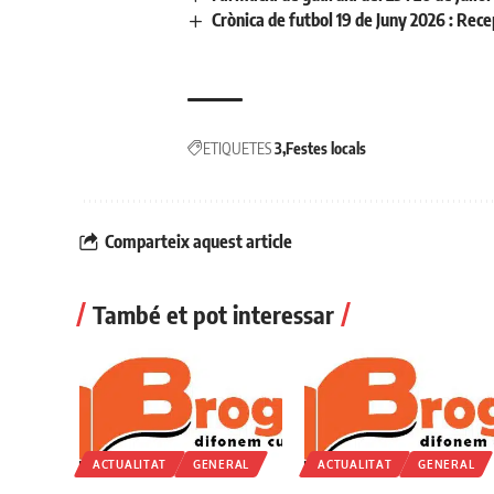
Crònica de futbol 19 de Juny 2026 : Re
ETIQUETES
3
Festes locals
Comparteix aquest article
També et pot interessar
ACTUALITAT
GENERAL
ACTUALITAT
GENERAL