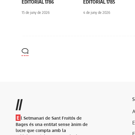
EDITORIAL 1786
EDITORIAL 1785
15 de juny de 2026
4 de juny de 2026
S
//
A
E
l Setmanari de Sant Fruitós de
Bages és una entitat sense ànim de
lucre que compta amb la