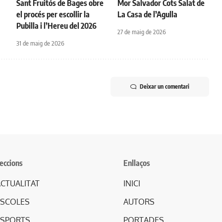
Sant Fruitós de Bages obre
Mor Salvador Cots Salat de
el procés per escollir la
La Casa de l’Agulla
Pubilla i l’Hereu del 2026
27 de maig de 2026
31 de maig de 2026
Deixar un comentari
eccions
Enllaços
CTUALITAT
INICI
ESCOLES
AUTORS
ESPORTS
PORTADES