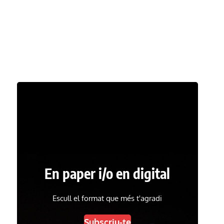
En paper i/o en digital
Escull el format que més t'agradi
Subscriu-te