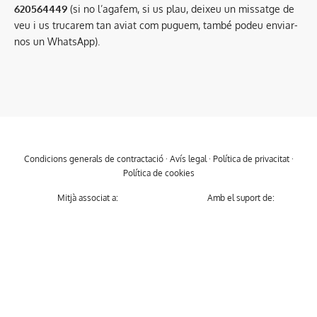
620564449
(si no l’agafem, si us plau, deixeu un missatge de
veu i us trucarem tan aviat com puguem, també podeu enviar-
nos un WhatsApp).
Condicions generals de contractació
·
Avís legal
·
Política de privacitat
·
Política de cookies
Mitjà associat a:
Amb el suport de: