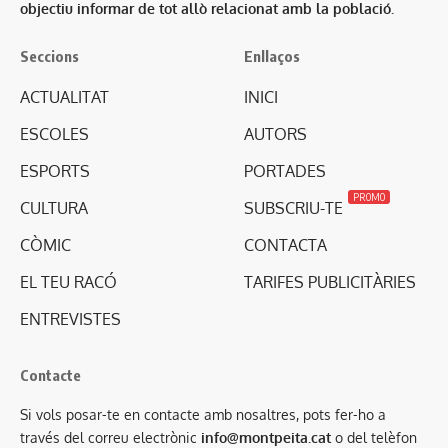
objectiu informar de tot allò relacionat amb la població.
Seccions
Enllaços
ACTUALITAT
INICI
ESCOLES
AUTORS
ESPORTS
PORTADES
PROMO
CULTURA
SUBSCRIU-TE
CÒMIC
CONTACTA
EL TEU RACÓ
TARIFES PUBLICITÀRIES
ENTREVISTES
Contacte
Si vols posar-te en contacte amb nosaltres, pots fer-ho a
través del correu electrònic
info@montpeita.cat
o del telèfon