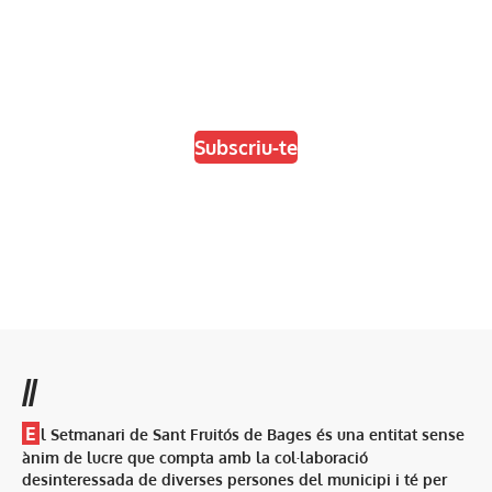
En paper i/o en digital
Escull el format que més t'agradi
Subscriu-te
//
E
l Setmanari de Sant Fruitós de Bages és una entitat sense
ànim de lucre que compta amb la col·laboració
desinteressada de diverses persones del municipi i té per