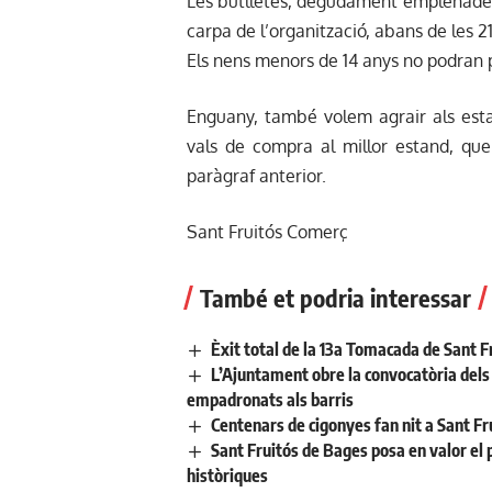
Les butlletes, degudament emplenades,
carpa de l’organització, abans de les 21
Els nens menors de 14 anys no podran 
Enguany, també volem agrair als esta
vals de compra al millor estand, que 
paràgraf anterior.
Sant Fruitós Comerç
També et podria interessar
Èxit total de la 13a Tomacada de Sant F
L’Ajuntament obre la convocatòria dels a
empadronats als barris
Centenars de cigonyes fan nit a Sant Fr
Sant Fruitós de Bages posa en valor el 
històriques