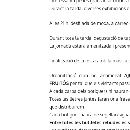
interessant que les grans institucions 
Durant la tarda, diverses exhibicions e
A les 21 h. desfilada de moda, a càrrec
Durant tota la tarda, degustació de ta
La jornada estarà amenitzada i present
Finalització de la festa amb la música d
Organització d’un joc, anomenat
AJ
FRUITÓS
per tal que els visitants pass
A cada carpa dels botiguers hi hauran
Totes les lletres juntes faran una fras
que distribuirem
Cada botiguer haurà de segellar/signar
Entre totes les butlletes rebudes es 