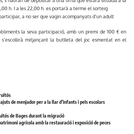
 s’hauran de depositar a una urna que estarà situada a la
,00 h. I a les 22,00 h. es portarà a terme el sorteig
participar, a no ser que vagin acompanyats d’un adult
bliments la seva participació, amb un premi de 100 € en
s’escollirà mitjançant la butlleta del joc esmentat en el
ruitós
juts de menjador per a la llar d’infants i pels escolars
uitós de Bages durant la migració
patrimoni agrícola amb la restauració i exposició de peces