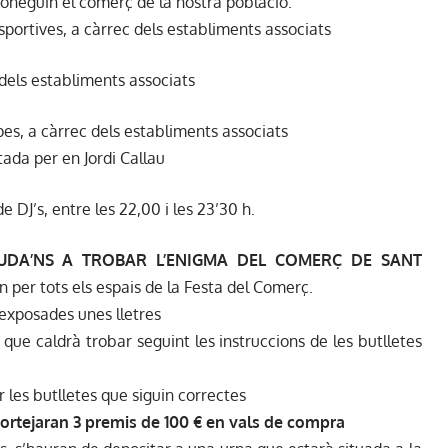
coneguin el comerç de la nostra població.
sportives, a càrrec dels establiments associats
 dels establiments associats
pes, a càrrec dels establiments associats
ada per en Jordi Callau
e DJ’s, entre les 22,00 i les 23’30 h.
UDA’NS A TROBAR L’ENIGMA DEL COMERÇ DE SANT
in per tots els espais de la Festa del Comerç.
 exposades unes lletres
e que caldrà trobar seguint les instruccions de les butlletes
 les butlletes que siguin correctes
sortejaran 3 premis de 100 € en vals de compra