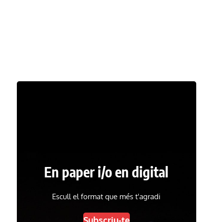
En paper i/o en digital
Escull el format que més t'agradi
Subscriu-te