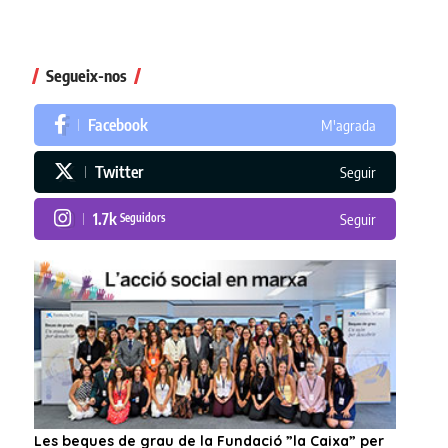
Segueix-nos
Facebook
M'agrada
Twitter
Seguir
1.7k
Seguidors
Seguir