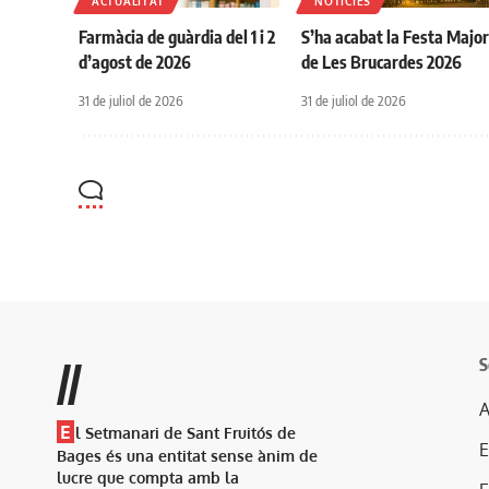
ACTUALITAT
NOTÍCIES
Farmàcia de guàrdia del 1 i 2
S’ha acabat la Festa Majo
d’agost de 2026
de Les Brucardes 2026
31 de juliol de 2026
31 de juliol de 2026
S
//
A
E
l Setmanari de Sant Fruitós de
Bages és una entitat sense ànim de
lucre que compta amb la