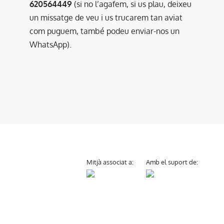
620564449
(si no l’agafem, si us plau, deixeu
un missatge de veu i us trucarem tan aviat
com puguem, també podeu enviar-nos un
WhatsApp).
Mitjà associat a:
Amb el suport de: