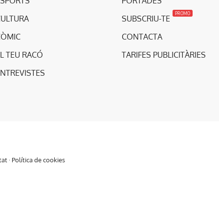
ESPORTS
PORTADES
PROMO
CULTURA
SUBSCRIU-TE
CÒMIC
CONTACTA
L TEU RACÓ
TARIFES PUBLICITÀRIES
ENTREVISTES
tat
·
Política de cookies