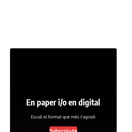
En paper i/o en digital
Escull el format que més t'agradi
Subscriu-te