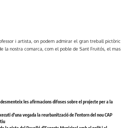
ssor i artista, on podem admirar el gran treball pictòric
de la nostra comarca, com el poble de Sant Fruitós, el mas
desmenteix les afirmacions difoses sobre el projecte per a la
ecuti d’una vegada la reurbanització de l’entorn del nou CAP
tiu
la pista del Pavelló d’Esports Municipal amb el polit i el