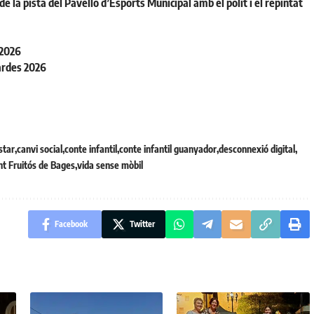
la pista del Pavelló d’Esports Municipal amb el polit i el repintat
 2026
ardes 2026
star
canvi social
conte infantil
conte infantil guanyador
desconnexió digital
nt Fruitós de Bages
vida sense mòbil
Facebook
Twitter