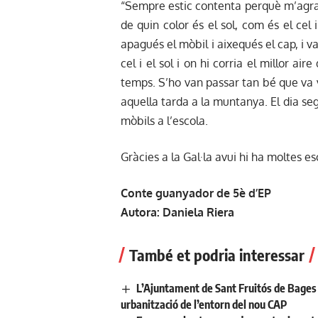
“Sempre estic contenta perquè m’agrad
de quin color és el sol, com és el cel i
apagués el mòbil i aixequés el cap, i 
cel i el sol i on hi corria el millor ai
temps. S’ho van passar tan bé que va 
aquella tarda a la muntanya. El dia s
mòbils a l’escola.
Gràcies a la Gal·la avui hi ha moltes e
Conte guanyador de 5è d’EP
Autora: Daniela Riera
També et podria interessar
L’Ajuntament de Sant Fruitós de Bages 
urbanització de l’entorn del nou CAP