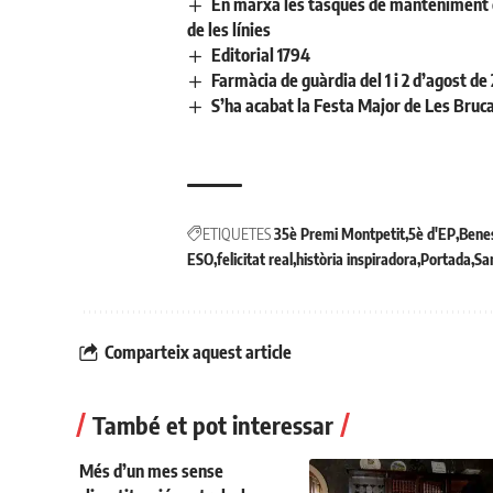
En marxa les tasques de manteniment de 
de les línies
Editorial 1794
Farmàcia de guàrdia del 1 i 2 d’agost de
S’ha acabat la Festa Major de Les Bruc
ETIQUETES
35è Premi Montpetit
5è d'EP
Bene
ESO
felicitat real
història inspiradora
Portada
Sa
Comparteix aquest article
També et pot interessar
Més d’un mes sense