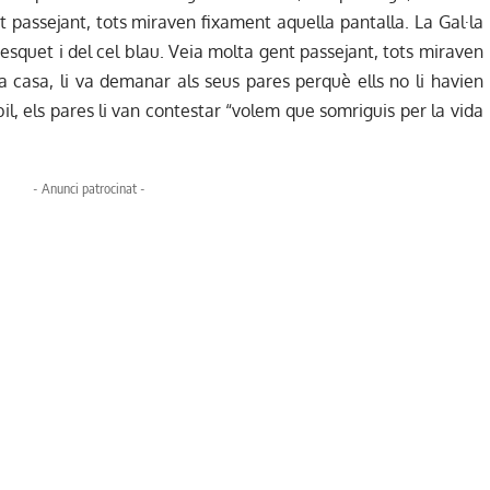
t passejant, tots miraven fixament aquella pantalla. La Gal·la
fresquet i del cel blau. Veia molta gent passejant, tots miraven
 a casa, li va demanar als seus pares perquè ells no li havien
, els pares li van contestar “volem que somriguis per la vida
- Anunci patrocinat -