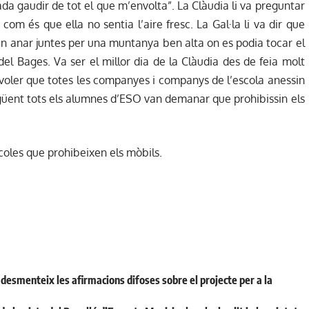
a gaudir de tot el que m’envolta”. La Clàudia li va preguntar
 com és que ella no sentia l’aire fresc. La Gal·la li va dir que
van anar juntes per una muntanya ben alta on es podia tocar el
re del Bages. Va ser el millor dia de la Clàudia des de feia molt
voler que totes les companyes i companys de l’escola anessin
egüent tots els alumnes d’ESO van demanar que prohibissin els
scoles que prohibeixen els mòbils.
desmenteix les afirmacions difoses sobre el projecte per a la