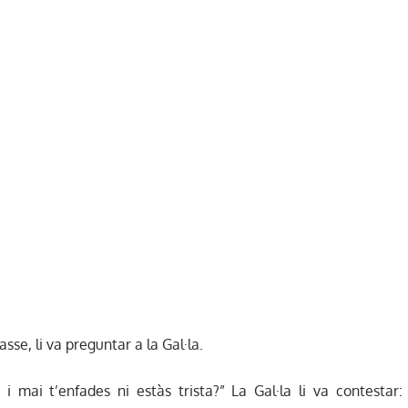
sse, li va preguntar a la Gal·la.
mai t’enfades ni estàs trista?” La Gal·la li va contestar: