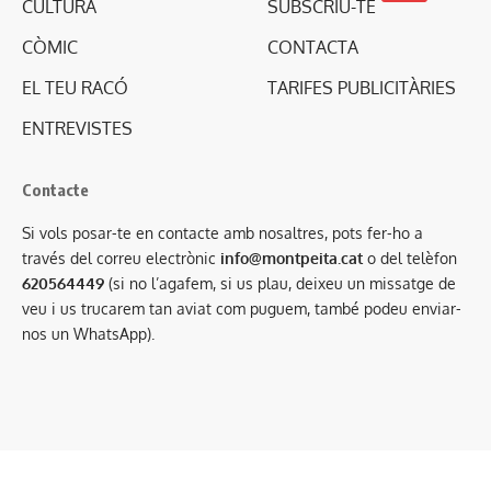
CULTURA
SUBSCRIU-TE
CÒMIC
CONTACTA
EL TEU RACÓ
TARIFES PUBLICITÀRIES
ENTREVISTES
Contacte
Si vols posar-te en contacte amb nosaltres, pots fer-ho a
través del correu electrònic
info@montpeita.cat
o del telèfon
620564449
(si no l’agafem, si us plau, deixeu un missatge de
veu i us trucarem tan aviat com puguem, també podeu enviar-
nos un WhatsApp).