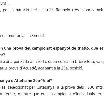
 dura….
 per la natació i el ciclisme, Reuneix tres esports molt
ta de muntanya i he nedat.
en una prova del campionat espanyol de triatló, que es
ar?
 però una punxada a la roda, quan corria amb bicicleta, vaig
 la prova d’Acuatló, acabant a la 23a. posició.
anya d’Atletisme Sub-16, oi?
es, seleccionat per Catalunya, a la prova dels 1.500 mts.
ar tercer, mentre que en el campionat d’individuals, era