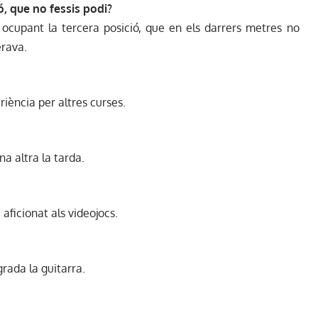
ó, que no fessis podi?
ocupant la tercera posició, que en els darrers metres no
erava.
iència per altres curses.
na altra la tarda.
 aficionat als videojocs.
rada la guitarra.