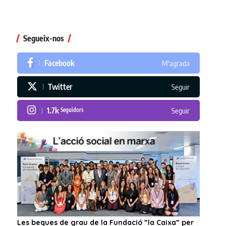
Segueix-nos
Facebook
M'agrada
Twitter
Seguir
1.7k
Seguidors
Seguir