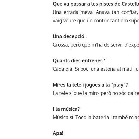
Que va passar a les pistes de Castell
Una errada meva. Anava tan confiat, 
vaig veure que un contrincant em sup
Una decepció..
Grossa, però que m’ha de servir d’exper
Quants dies entrenes?
Cada dia. Si puc, una estona al matí i u
Mires la tele i jugues a la “play”?
La tele sí que la miro, però no sóc gaire
I la música?
Música sí. Toco la bateria i també m’ag
Apa!