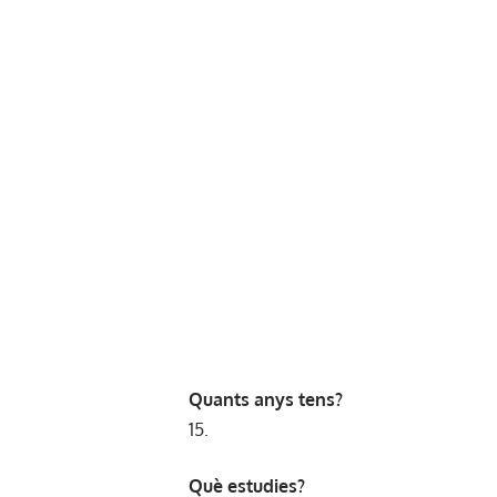
Quants anys tens?
15.
Què estudies?