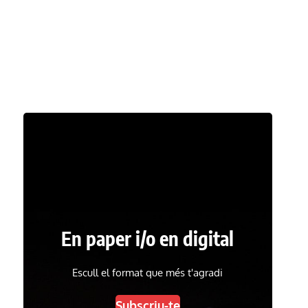
En paper i/o en digital
Escull el format que més t'agradi
Subscriu-te