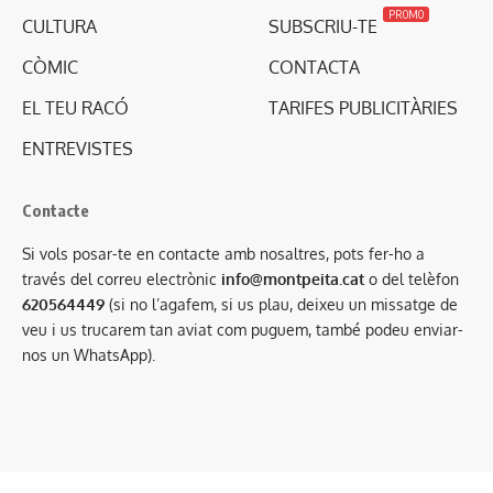
PROMO
CULTURA
SUBSCRIU-TE
CÒMIC
CONTACTA
EL TEU RACÓ
TARIFES PUBLICITÀRIES
ENTREVISTES
Contacte
Si vols posar-te en contacte amb nosaltres, pots fer-ho a
través del correu electrònic
info@montpeita.cat
o del telèfon
620564449
(si no l’agafem, si us plau, deixeu un missatge de
veu i us trucarem tan aviat com puguem, també podeu enviar-
nos un WhatsApp).