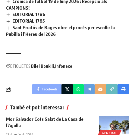
Crònica de futbol 19 de Juny 2026 : Recepció als
CAMPIONS!
EDITORIAL 1786
EDITORIAL 1785
Sant Fruitós de Bages obre el procés per escollir la
Pubilla i l’Hereu del 2026
ETIQUETES
Bilel Boukili
Infonexe
Facebook
També et pot interessar
Mor Salvador Cots Salat de La Casa de
l’Agulla
GENERAL
27 de maig de 2026