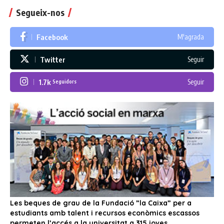
Segueix-nos
Facebook
M'agrada
Twitter
Seguir
1.7k
Seguir
Seguidors