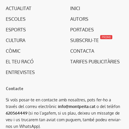
ACTUALITAT
INICI
ESCOLES
AUTORS
ESPORTS
PORTADES
PROMO
CULTURA
SUBSCRIU-TE
CÒMIC
CONTACTA
EL TEU RACÓ
TARIFES PUBLICITÀRIES
ENTREVISTES
Contacte
Si vols posar-te en contacte amb nosaltres, pots fer-ho a
través del correu electrònic
info@montpeita.cat
o del telèfon
620564449
(si no l’agafem, si us plau, deixeu un missatge de
veu i us trucarem tan aviat com puguem, també podeu enviar-
nos un WhatsApp).