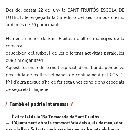
Des del passat 22 de juny la SANT FRUITÓS ESCOLA DE
FUTBOL, te engegada la 5a edició del seu campus d’estiu
amb més de 70 participants.
Els nens i nenes de Sant Fruitós i d’altres municipis de la
comarca
gaudeixen del futbol i de les diferents activitats paralel.les
que s’hi organitzen.
Aquesta és una edició molt especial, d’una banda perque ve
precedida de moltes setmanes de confinament pel COVID-
19 i d’altra perque s’ha de fer sota unes condicions especials
de seguretat i higiene.
També et podria interessar
Èxit total de la 13a Tomacada de Sant Fruitós
L’Ajuntament obre la convocatòria dels ajuts de menjador
per a la llar d’infants i pels escolars empadronats als barris