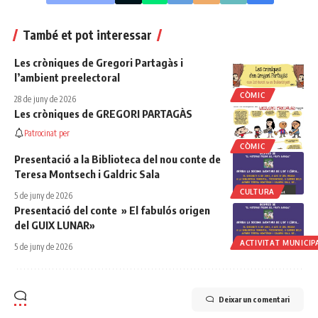
També et pot interessar
Les cròniques de Gregori Partagàs i
l’ambient preelectoral
CÒMIC
28 de juny de 2026
Les cròniques de GREGORI PARTAGÀS
Patrocinat per
CÒMIC
Presentació a la Biblioteca del nou conte de
Teresa Montsech i Galdric Sala
CULTURA
5 de juny de 2026
Presentació del conte » El fabulós origen
del GUIX LUNAR»
ACTIVITAT MUNICIP
5 de juny de 2026
Deixar un comentari