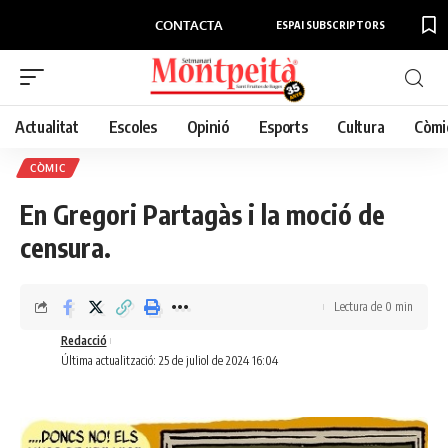
CONTACTA
ESPAI SUBSCRIPTORS
Actualitat
Escoles
Opinió
Esports
Cultura
Còmi
CÒMIC
En Gregori Partagàs i la moció de
censura.
Lectura de 0 min
Redacció
Última actualització: 25 de juliol de 2024 16:04