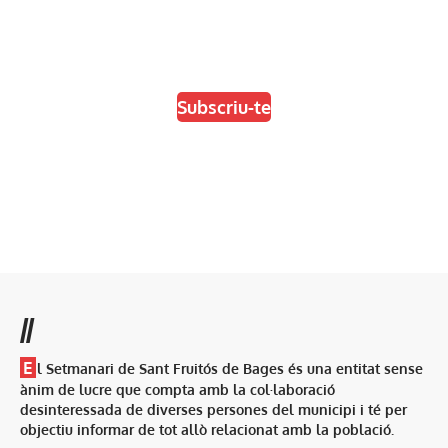
En paper i/o en digital
Escull el format que més t'agradi
Subscriu-te
//
E
l Setmanari de Sant Fruitós de Bages és una entitat sense
ànim de lucre que compta amb la col·laboració
desinteressada de diverses persones del municipi i té per
objectiu informar de tot allò relacionat amb la població.