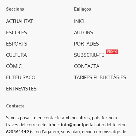
Seccions
Enllaços
ACTUALITAT
INICI
ESCOLES
AUTORS
ESPORTS
PORTADES
PROMO
CULTURA
SUBSCRIU-TE
CÒMIC
CONTACTA
EL TEU RACÓ
TARIFES PUBLICITÀRIES
ENTREVISTES
Contacte
Si vols posar-te en contacte amb nosaltres, pots fer-ho a
través del correu electrònic
info@montpeita.cat
o del telèfon
620564449
(si no l’agafem, si us plau, deixeu un missatge de