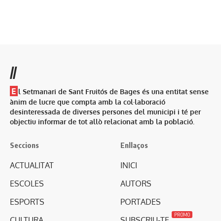
//
E
l Setmanari de Sant Fruitós de Bages és una entitat sense
ànim de lucre que compta amb la col·laboració
desinteressada de diverses persones del municipi i té per
objectiu informar de tot allò relacionat amb la població.
Seccions
Enllaços
ACTUALITAT
INICI
ESCOLES
AUTORS
ESPORTS
PORTADES
PROMO
CULTURA
SUBSCRIU-TE