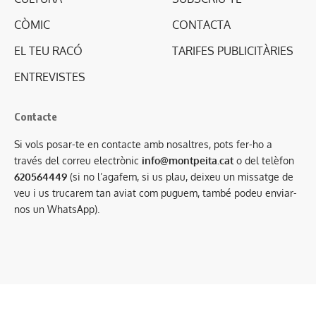
CÒMIC
CONTACTA
EL TEU RACÓ
TARIFES PUBLICITÀRIES
ENTREVISTES
Contacte
Si vols posar-te en contacte amb nosaltres, pots fer-ho a
través del correu electrònic
info@montpeita.cat
o del telèfon
620564449
(si no l’agafem, si us plau, deixeu un missatge de
veu i us trucarem tan aviat com puguem, també podeu enviar-
nos un WhatsApp).