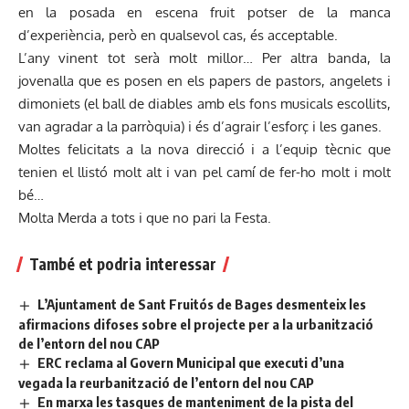
en la posada en escena fruit potser de la manca
d’experiència, però en qualsevol cas, és acceptable.
L’any vinent tot serà molt millor… Per altra banda, la
jovenalla que es posen en els papers de pastors, angelets i
dimoniets (el ball de diables amb els fons musicals escollits,
van agradar a la parròquia) i és d’agrair l’esforç i les ganes.
Moltes felicitats a la nova direcció i a l’equip tècnic que
tenien el llistó molt alt i van pel camí de fer-ho molt i molt
bé…
Molta Merda a tots i que no pari la Festa.
També et podria interessar
L’Ajuntament de Sant Fruitós de Bages desmenteix les
afirmacions difoses sobre el projecte per a la urbanització
de l’entorn del nou CAP
ERC reclama al Govern Municipal que executi d’una
vegada la reurbanització de l’entorn del nou CAP
En marxa les tasques de manteniment de la pista del