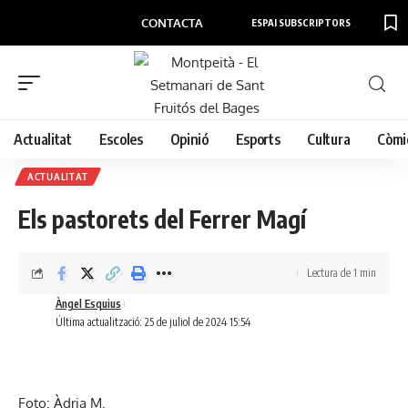
CONTACTA
ESPAI SUBSCRIPTORS
Actualitat
Escoles
Opinió
Esports
Cultura
Còmi
ACTUALITAT
Els pastorets del Ferrer Magí
Lectura de 1 min
Àngel Esquius
Última actualització: 25 de juliol de 2024 15:54
Foto: Àdria M.