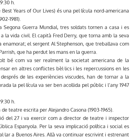
9:30 h.
 Best Years of Our Lives) és una pel·lícula nord-americana
902-1981).
 la Segona Guerra Mundial, tres soldats tornen a casa i es
 la vida civil. El capità Fred Derry, que torna amb la seva
tà enamorat; el sergent Al Stephenson, que treballava com
Parrish, que ha perdut les mans en la guerra.
 molt bé com va ser realment la societat americana de la
sar en altres conflictes bèl·lics i les repercussions en les
després de les experiències viscudes, han de tornar a la
urada la pel·lícula va ser ben acollida pel públic i l’any 1947
19:30 h.
de teatre escrita per Alejandro Casona (1903-1965).
ió del 27 i va exercir com a director de teatre i inspector
ica Espanyola. Per la seva implicació política i social es
tal·lar a Buenos Aires. Allà va continuar escrivint i estrenant