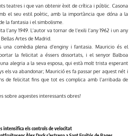
s teatres i que van obtenir èxit de crítica i públic. Casona
mb el seu estil poètic, amb la importància que dóna a la
de la fantasia i el simbolisme.
 l’any 1949. L’autor va tornar de l’exili l’any 1962 i un any
 Bellas Artes de Madrid.
 una comèdia plena d’enginy i fantasia. Mauricio és el
ortar la felicitat a éssers dissortats, i el senyor Balboa
 una alegria a la seva esposa, qui està molt trista esperant
ys els va abandonar; Maurició es fa passar per aquest nét i
ns de felicitat fins que tot es complica amb l’arribada de
ies sobre aquestes interessants obres!
s intensifica els controls de velocitat
santfruitosenc Àlex Duck s’estrena a Sant Fruitós de Bages