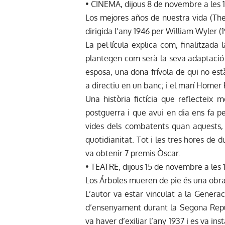
• CINEMA, dijous 8 de novembre a les 1
Los mejores años de nuestra vida (The
dirigida l’any 1946 per William Wyler (1
La pel·lícula explica com, finalitzada
plantegen com serà la seva adaptació a
esposa, una dona frívola de qui no es
a directiu en un banc; i el marí Homer 
Una història fictícia que reflecteix
postguerra i que avui en dia ens fa pen
vides dels combatents quan aquests, 
quotidianitat. Tot i les tres hores de d
va obtenir 7 premis Òscar.
• TEATRE, dijous 15 de novembre a les 
Los Árboles mueren de pie és una obra 
L’autor va estar vinculat a la Generac
d’ensenyament durant la Segona Repúbl
va haver d’exiliar l’any 1937 i es va ins