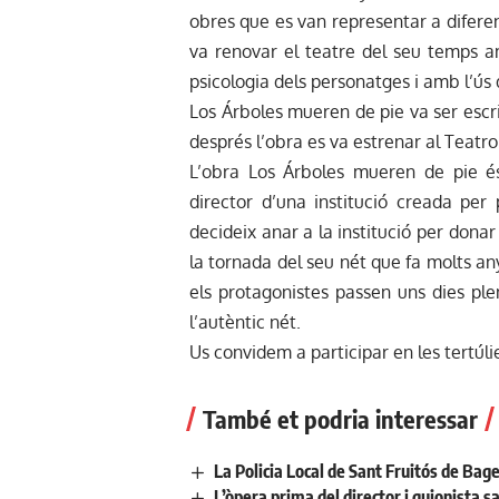
obres que es van representar a diferent
va renovar el teatre del seu temps a
psicologia dels personatges i amb l’ús 
Los Árboles mueren de pie va ser escrita
després l’obra es va estrenar al Teatro
L’obra Los Árboles mueren de pie és
director d’una institució creada per p
decideix anar a la institució per donar
la tornada del seu nét que fa molts an
els protagonistes passen uns dies ple
l’autèntic nét.
Us convidem a participar en les tertúl
També et podria interessar
La Policia Local de Sant Fruitós de Bage
L’òpera prima del director i guionista 