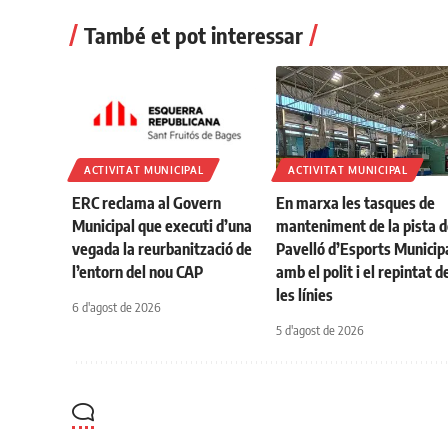
També et pot interessar
ACTIVITAT MUNICIPAL
ACTIVITAT MUNICIPAL
ERC reclama al Govern
En marxa les tasques de
Municipal que executi d’una
manteniment de la pista d
vegada la reurbanització de
Pavelló d’Esports Municip
l’entorn del nou CAP
amb el polit i el repintat d
les línies
6 d'agost de 2026
5 d'agost de 2026