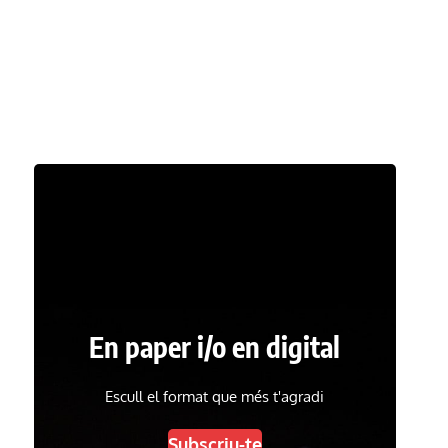
En paper i/o en digital
Escull el format que més t'agradi
Subscriu-te