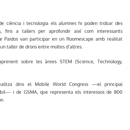
de ciència i tecnologia els alumnes hi poden trobar des
es, fins a tallers per aprofundir així com interessants
de Paidos van participar en un Roomescape amb realitat
 un taller de drons entre moltes d’altres.
 aprenent sobre les àrees STEM (Science, Technology,
litza dins el Mobile World Congress —el principal
òbil— i de GSMA, que representa els interessos de 800
ón.