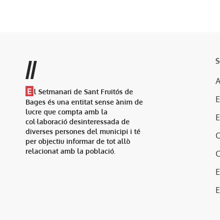
S
//
A
E
l Setmanari de Sant Fruitós de
Bages és una entitat sense ànim de
lucre que compta amb la
col·laboració desinteressada de
diverses persones del municipi i té
per objectiu informar de tot allò
relacionat amb la població.
E