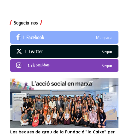
Segueix-nos
Facebook
M'agrada
Twitter
Seguir
1.7k
Seguidors
Seguir