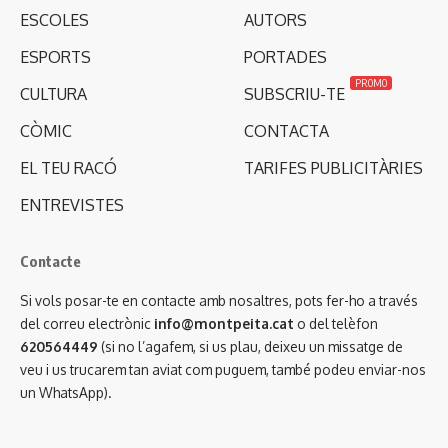
ESCOLES
AUTORS
ESPORTS
PORTADES
PROMO
CULTURA
SUBSCRIU-TE
CÒMIC
CONTACTA
EL TEU RACÓ
TARIFES PUBLICITÀRIES
ENTREVISTES
Contacte
Si vols posar-te en contacte amb nosaltres, pots fer-ho a través
del correu electrònic
info@montpeita.cat
o del telèfon
620564449
(si no l’agafem, si us plau, deixeu un missatge de
veu i us trucarem tan aviat com puguem, també podeu enviar-nos
un WhatsApp).