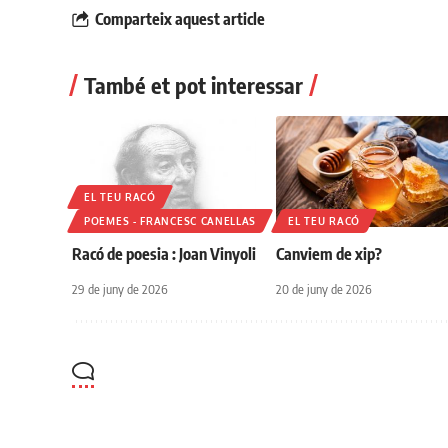
Comparteix aquest article
També et pot interessar
EL TEU RACÓ
POEMES - FRANCESC CANELLAS
EL TEU RACÓ
Racó de poesia : Joan Vinyoli
Canviem de xip?
29 de juny de 2026
20 de juny de 2026