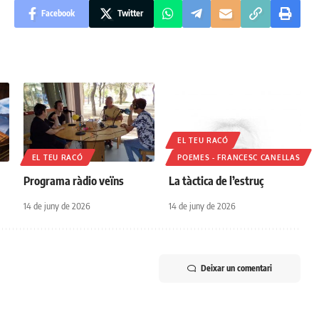
Facebook
Twitter
EL TEU RACÓ
EL TEU RACÓ
POEMES - FRANCESC CANELLAS
Programa ràdio veïns
La tàctica de l’estruç
14 de juny de 2026
14 de juny de 2026
Deixar un comentari