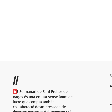
S
//
A
E
l Setmanari de Sant Fruitós de
Bages és una entitat sense ànim de
lucre que compta amb la
col·laboració desinteressada de
diverses persones del municipi i té