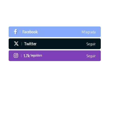
Facebook
M'agrada
Twitter
Seguir
1.7k
Seguidors
Seguir