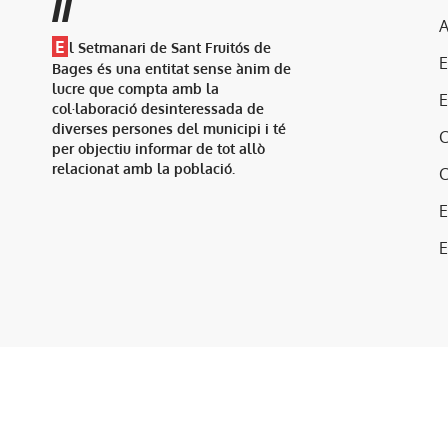
//
A
E
l Setmanari de Sant Fruitós de
Bages és una entitat sense ànim de
lucre que compta amb la
col·laboració desinteressada de
diverses persones del municipi i té
per objectiu informar de tot allò
relacionat amb la població.
E