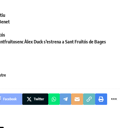
tiu
 Benet
tós
santfruitosenc Àlex Duck s’estrena a Sant Fruitós de Bages
stre
Facebook
Twitter