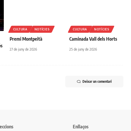
CULTURA
NOTÍCIES
CULTURA
NOTÍCIES
Premi Montpeità
Caminada Vall dels Horts
ós
27 de juny de 2026
25 de juny de 2026
Deixar un comentari
eccions
Enllaços