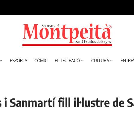
ESPORTS
CÒMIC
EL TEU RACÓ
CULTURA
ENTRE
 i Sanmartí fill il·lustre de