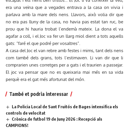
escapat i els nens ben tristos… El Joc li va conèixer la veu,
era una veïna que a vegades entrava a la casa on vivia i
parlava amb la mare dels nens. Llavors, això volia dir que
no era pas lluny de la casa, no havia pas estat tan ruc, be
prou que hi hauria trobat l’endemà mateix. La dona el va
agafar a coll, i el Joc va fer un llarg miol dient a tots aquells
gats: “faré el que podré per vosaltres”.
A casa del Joc el van rebre amb festes i mims, tant dels nens
com també dels grans, tots l’estimaven. Li van dir que li
comprarien unes corretges per a gats i el traurien a passejar.
El joc va pensar que no es queixaria mai més en sa vida
perquè era el gat més afortunat del món.
També et podria interessar
La Policia Local de Sant Fruitós de Bages intensifica els
controls de velocitat
Crònica de futbol 19 de Juny 2026 : Recepció als
CAMPIONS!