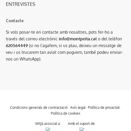
ENTREVISTES
Contacte
Si vols posar-te en contacte amb nosaltres, pots fer-ho a
través del correu electrònic
info@montpeita.cat
o del telèfon
620564449
(si no l’agafem, si us plau, deixeu un missatge de
veu i us trucarem tan aviat com puguem, també podeu enviar-
nos un WhatsApp).
Condicions generals de contractació
·
Avís legal
·
Política de privacitat
·
Política de cookies
Mitjà associat a:
Amb el suport de: