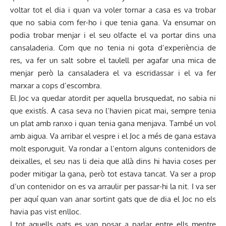
voltar tot el dia i quan va voler tornar a casa es va trobar
que no sabia com fer-ho i que tenia gana. Va ensumar on
podia trobar menjar i el seu olfacte el va portar dins una
cansaladeria. Com que no tenia ni gota d’experiència de
res, va fer un salt sobre el taulell per agafar una mica de
menjar però la cansaladera el va escridassar i el va fer
marxar a cops d’escombra.
El Joc va quedar atordit per aquella brusquedat, no sabia ni
que existís. A casa seva no l’havien picat mai, sempre tenia
un plat amb ranxo i quan tenia gana menjava. També un vol
amb aigua. Va arribar el vespre i el Joc a més de gana estava
molt esporuguit. Va rondar a l’entorn alguns contenidors de
deixalles, el seu nas li deia que allà dins hi havia coses per
poder mitigar la gana, però tot estava tancat. Va ser a prop
d’un contenidor on es va arraulir per passar-hi la nit. I va ser
per aquí quan van anar sortint gats que de dia el Joc no els
havia pas vist enlloc.
I tot aquells gats es van posar a parlar entre ells mentre