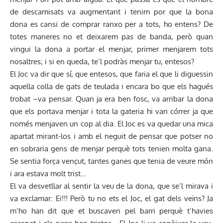
de descamisats va augmentant i tenim por que la bona
dona es cansi de comprar ranxo per a tots, ho entens? De
totes maneres no et deixarem pas de banda, però quan
vingui la dona a portar el menjar, primer menjarem tots
nosaltres; i si en queda, te’l podràs menjar tu, entesos?
El Joc va dir que sí, que entesos, que faria el que li diguessin
aquella colla de gats de teulada i encara bo que els hagués
trobat –va pensar. Quan ja era ben fosc, va arribar la dona
que els portava menjar i tota la gateria hi van córrer ja que
només menjaven un cop al dia. El Joc es va quedar una mica
apartat mirant-los i amb el neguit de pensar que potser no
en sobraria gens de menjar perquè tots tenien molta gana.
Se sentia força vençut, tantes ganes que tenia de veure món
i ara estava molt trist…
El va desvetllar al sentir la veu de la dona, que se’l mirava i
va exclamar: Ei!!! Però tu no ets el Joc, el gat dels veïns? Ja
m’ho han dit que et buscaven pel barri perquè t’havies