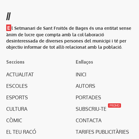
//
E
l Setmanari de Sant Fruitós de Bages és una entitat sense
ànim de lucre que compta amb la col·laboració
desinteressada de diverses persones del municipi i té per
objectiu informar de tot allò relacionat amb la població.
Seccions
Enllaços
ACTUALITAT
INICI
ESCOLES
AUTORS
ESPORTS
PORTADES
PROMO
CULTURA
SUBSCRIU-TE
CÒMIC
CONTACTA
EL TEU RACÓ
TARIFES PUBLICITÀRIES