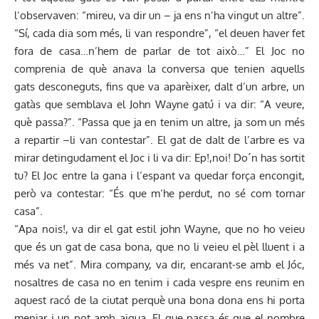
l’observaven: “mireu, va dir un – ja ens n’ha vingut un altre”.
“Sí, cada dia som més, li van respondre”, “el deuen haver fet
fora de casa…n’hem de parlar de tot això…” El Joc no
comprenia de què anava la conversa que tenien aquells
gats desconeguts, fins que va aparèixer, dalt d’un arbre, un
gatàs que semblava el John Wayne gatú i va dir: “A veure,
què passa?”. “Passa que ja en tenim un altre, ja som un més
a repartir –li van contestar”. El gat de dalt de l’arbre es va
mirar detingudament el Joc i li va dir: Ep!,noi! Do´n has sortit
tu? El Joc entre la gana i l’espant va quedar força encongit,
però va contestar: “És que m’he perdut, no sé com tornar
casa”.
“Apa nois!, va dir el gat estil john Wayne, que no ho veieu
que és un gat de casa bona, que no li veieu el pèl lluent i a
més va net”. Mira company, va dir, encarant-se amb el Jóc,
nosaltres de casa no en tenim i cada vespre ens reunim en
aquest racó de la ciutat perquè una bona dona ens hi porta
menjar i un pot amb aigua. El que passa és que el nombre