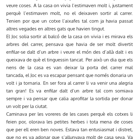
veure coses. A la casa on vivia l’estimaven molt i, justament
perquè l’estimaven molt, no el deixaven sortir al carrer.
Tenien por que un cotxe l’aixafes tal com ja havia passat
altres vegades en altres gats que havien tingut.
El Joc solia sortir al balcó de la casa on vivia i es mirava els
arbres del carrer, pensava que havia de ser molt divertit
enfilar-se dalt d’un arbre i veure el món des d’allà dalt i es
queixava de què el tinguessin tancat. Per això un dia que els
nens de la casa es van deixar la porta del carrer mal
tancada, el Joc es va escapar pensant que només donaria un
volt i ja tornaria. En ser fora al carrer li va venir una alegria
tan gran! Es va enfilar dalt d’un arbre tal com somiava
sempre i va pensar que calia aprofitar la sortida per donar
un volt per la ciutat.
Caminava per les voreres de les cases perquè els cotxes li
feien por, olorava les petites herbes i tota mena de coses
que per ell eren ben noves. Estava tan entusiasmat i distret,
que no es va adonar que s’allunyava molt de casa seva. Va