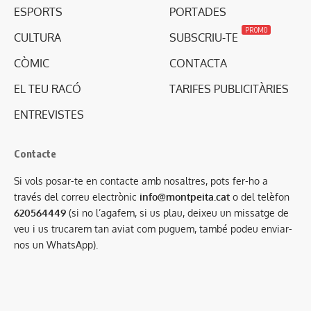
ESPORTS
PORTADES
PROMO
CULTURA
SUBSCRIU-TE
CÒMIC
CONTACTA
EL TEU RACÓ
TARIFES PUBLICITÀRIES
ENTREVISTES
Contacte
Si vols posar-te en contacte amb nosaltres, pots fer-ho a
través del correu electrònic
info@montpeita.cat
o del telèfon
620564449
(si no l’agafem, si us plau, deixeu un missatge de
veu i us trucarem tan aviat com puguem, també podeu enviar-
nos un WhatsApp).