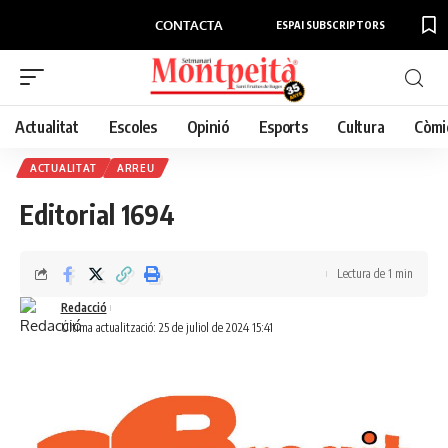
CONTACTA
ESPAI SUBSCRIPTORS
Actualitat
Escoles
Opinió
Esports
Cultura
Còmi
ACTUALITAT
ARREU
Editorial 1694
Lectura de 1 min
Redacció
Última actualització: 25 de juliol de 2024 15:41