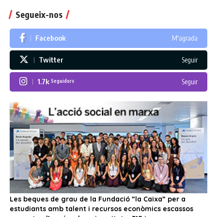
Segueix-nos
Facebook
M'agrada
Twitter
Seguir
1.7k
Seguir
Seguidors