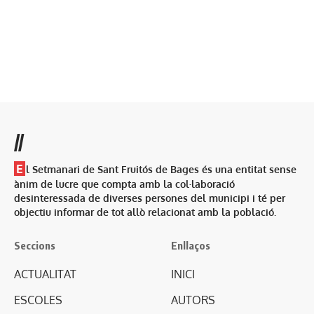
//
E
l Setmanari de Sant Fruitós de Bages és una entitat sense
ànim de lucre que compta amb la col·laboració
desinteressada de diverses persones del municipi i té per
objectiu informar de tot allò relacionat amb la població.
Seccions
Enllaços
ACTUALITAT
INICI
ESCOLES
AUTORS