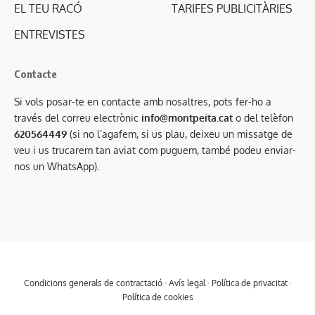
EL TEU RACÓ
TARIFES PUBLICITÀRIES
ENTREVISTES
Contacte
Si vols posar-te en contacte amb nosaltres, pots fer-ho a
través del correu electrònic
info@montpeita.cat
o del telèfon
620564449
(si no l’agafem, si us plau, deixeu un missatge de
veu i us trucarem tan aviat com puguem, també podeu enviar-
nos un WhatsApp).
Condicions generals de contractació
·
Avís legal
·
Política de privacitat
·
Política de cookies