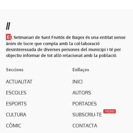
//
E
l Setmanari de Sant Fruitós de Bages és una entitat sense
ànim de lucre que compta amb la col·laboració
desinteressada de diverses persones del municipi i té per
objectiu informar de tot allò relacionat amb la població.
Seccions
Enllaços
ACTUALITAT
INICI
ESCOLES
AUTORS
ESPORTS
PORTADES
PROMO
CULTURA
SUBSCRIU-TE
CÒMIC
CONTACTA