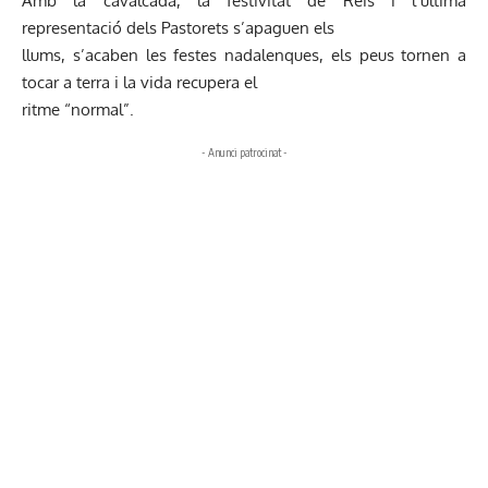
Amb la cavalcada, la festivitat de Reis i l’última
representació dels Pastorets s’apaguen els
llums, s’acaben les festes nadalenques, els peus tornen a
tocar a terra i la vida recupera el
ritme “normal”.
- Anunci patrocinat -