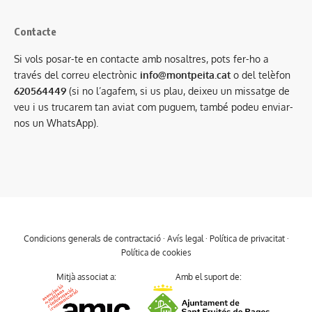
Contacte
Si vols posar-te en contacte amb nosaltres, pots fer-ho a
través del correu electrònic
info@montpeita.cat
o del telèfon
620564449
(si no l’agafem, si us plau, deixeu un missatge de
veu i us trucarem tan aviat com puguem, també podeu enviar-
nos un WhatsApp).
Condicions generals de contractació
·
Avís legal
·
Política de privacitat
·
Política de cookies
Mitjà associat a:
Amb el suport de: