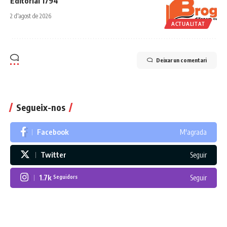
Editorial 1794
2 d'agost de 2026
ACTUALITAT
Deixar un comentari
Segueix-nos
Facebook
M'agrada
Twitter
Seguir
1.7k
Seguir
Seguidors