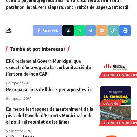
cultura popular
gegants Sala i Ricardis
Literatura infantil
patrimoni local
Pere Clapera
Sant Fruitós de Bages
Sant Jordi
Facebook
També et pot interessar
ERC reclama al Govern Municipal que
executi d’una vegada la reurbanització de
l’entorn del nou CAP
ACTIVITAT MUNICIP
6 d'agost de 2026
Recomanacions de llibres per aquest estiu
6 d'agost de 2026
CULTURA
En marxa les tasques de manteniment de la
pista del Pavelló d’Esports Municipal amb
el polit i el repintat de les línies
ACTIVITAT MUNICIP
5 d'agost de 2026