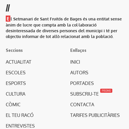
//
E
l Setmanari de Sant Fruitós de Bages és una entitat sense
ànim de lucre que compta amb la col·laboració
desinteressada de diverses persones del municipi i té per
objectiu informar de tot allò relacionat amb la població.
Seccions
Enllaços
ACTUALITAT
INICI
ESCOLES
AUTORS
ESPORTS
PORTADES
PROMO
CULTURA
SUBSCRIU-TE
CÒMIC
CONTACTA
EL TEU RACÓ
TARIFES PUBLICITÀRIES
ENTREVISTES