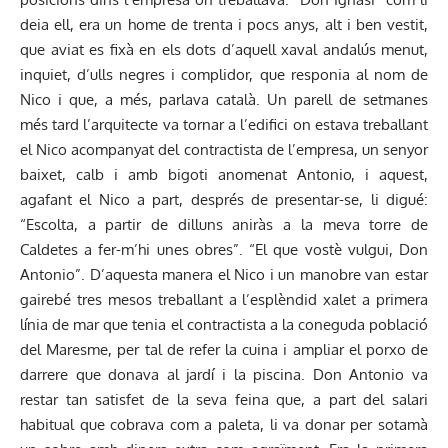
deia ell, era un home de trenta i pocs anys, alt i ben vestit,
que aviat es fixà en els dots d’aquell xaval andalús menut,
inquiet, d’ulls negres i complidor, que responia al nom de
Nico i que, a més, parlava català. Un parell de setmanes
més tard l’arquitecte va tornar a l’edifici on estava treballant
el Nico acompanyat del contractista de l’empresa, un senyor
baixet, calb i amb bigoti anomenat Antonio, i aquest,
agafant el Nico a part, després de presentar-se, li digué:
“Escolta, a partir de dilluns aniràs a la meva torre de
Caldetes a fer-m’hi unes obres”. “El que vostè vulgui, Don
Antonio”. D’aquesta manera el Nico i un manobre van estar
gairebé tres mesos treballant a l’esplèndid xalet a primera
línia de mar que tenia el contractista a la coneguda població
del Maresme, per tal de refer la cuina i ampliar el porxo de
darrere que donava al jardí i la piscina. Don Antonio va
restar tan satisfet de la seva feina que, a part del salari
habitual que cobrava com a paleta, li va donar per sotamà