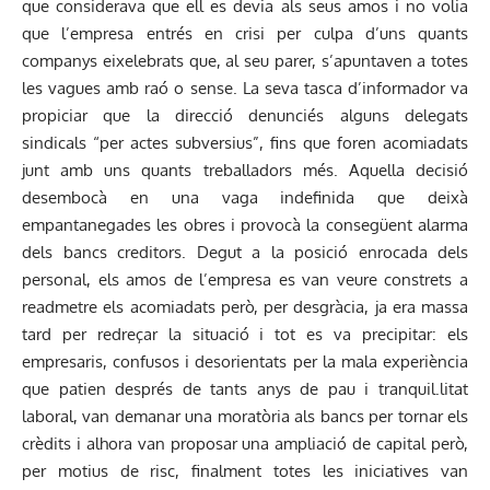
que considerava que ell es devia als seus amos i no volia
que l’empresa entrés en crisi per culpa d’uns quants
companys eixelebrats que, al seu parer, s’apuntaven a totes
les vagues amb raó o sense. La seva tasca d’informador va
propiciar que la direcció denunciés alguns delegats
sindicals “per actes subversius”, fins que foren acomiadats
junt amb uns quants treballadors més. Aquella decisió
desembocà en una vaga indefinida que deixà
empantanegades les obres i provocà la consegüent alarma
dels bancs creditors. Degut a la posició enrocada dels
personal, els amos de l’empresa es van veure constrets a
readmetre els acomiadats però, per desgràcia, ja era massa
tard per redreçar la situació i tot es va precipitar: els
empresaris, confusos i desorientats per la mala experiència
que patien després de tants anys de pau i tranquil.litat
laboral, van demanar una moratòria als bancs per tornar els
crèdits i alhora van proposar una ampliació de capital però,
per motius de risc, finalment totes les iniciatives van