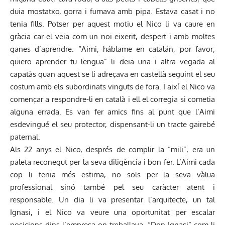
duia mostatxo, gorra i fumava amb pipa. Estava casat i no
tenia fills. Potser per aquest motiu el Nico li va caure en
gràcia car el veia com un noi eixerit, despert i amb moltes
ganes d’aprendre. “Aimi, háblame en catalán, por favor;
quiero aprender tu lengua” li deia una i altra vegada al
capatàs quan aquest se li adreçava en castellà seguint el seu
costum amb els subordinats vinguts de fora. I així el Nico va
començar a respondre-li en català i ell el corregia si cometia
alguna errada. Es van fer amics fins al punt que l’Aimi
esdevingué el seu protector, dispensant-li un tracte gairebé
paternal.
Als 22 anys el Nico, després de complir la “mili”, era un
paleta reconegut per la seva diligència i bon fer. L’Aimi cada
cop li tenia més estima, no sols per la seva vàlua
professional sinó també pel seu caràcter atent i
responsable. Un dia li va presentar l’arquitecte, un tal
Ignasi, i el Nico va veure una oportunitat per escalar
posicions dins l’empresa on treballava. “Don Ignasi” com li