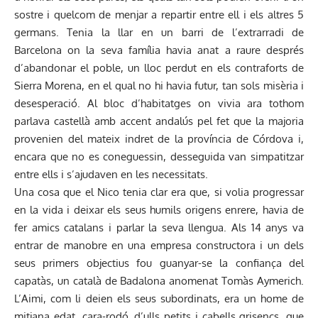
sostre i quelcom de menjar a repartir entre ell i els altres 5
germans. Tenia la llar en un barri de l’extrarradi de
Barcelona on la seva família havia anat a raure després
d’abandonar el poble, un lloc perdut en els contraforts de
Sierra Morena, en el qual no hi havia futur, tan sols misèria i
desesperació. Al bloc d’habitatges on vivia ara tothom
parlava castellà amb accent andalús pel fet que la majoria
provenien del mateix indret de la província de Córdova i,
encara que no es coneguessin, desseguida van simpatitzar
entre ells i s’ajudaven en les necessitats.
Una cosa que el Nico tenia clar era que, si volia progressar
en la vida i deixar els seus humils origens enrere, havia de
fer amics catalans i parlar la seva llengua. Als 14 anys va
entrar de manobre en una empresa constructora i un dels
seus primers objectius fou guanyar-se la confiança del
capatàs, un català de Badalona anomenat Tomàs Aymerich.
L’Aimi, com li deien els seus subordinats, era un home de
mitjana edat, cara-rodó, d’ulls petits i cabells grisencs, que