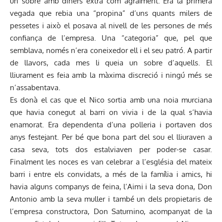
un sobre amb diners extra com agraïment. Era la primera
vegada que rebia una “propina” d’uns quants milers de
pessetes i això el posava al nivell de les persones de més
confiança de l’empresa. Una “categoria” que, pel que
semblava, només n’era coneixedor ell i el seu patró. A partir
de llavors, cada mes li queia un sobre d’aquells. El
lliurament es feia amb la màxima discreció i ningú més se
n’assabentava.
Es donà el cas que el Nico sortia amb una noia murciana
que havia conegut al barri on vivia i de la qual s’havia
enamorat. Era dependenta d’una polleria i portaven dos
anys festejant. Per bé que bona part del sou el lliuraven a
casa seva, tots dos estalviaven per poder-se casar.
Finalment les noces es van celebrar a l’església del mateix
barri i entre els convidats, a més de la família i amics, hi
havia alguns companys de feina, l’Aimi i la seva dona, Don
Antonio amb la seva muller i també un dels propietaris de
l’empresa constructora, Don Saturnino, acompanyat de la