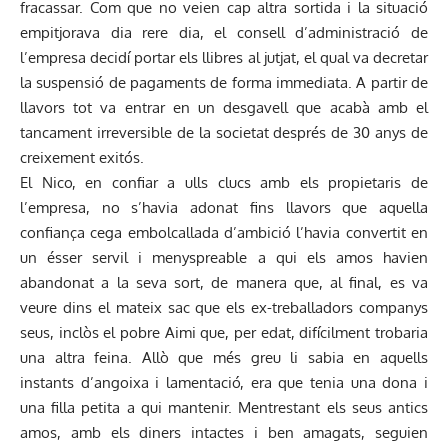
fracassar. Com que no veien cap altra sortida i la situació
empitjorava dia rere dia, el consell d’administració de
l’empresa decidí portar els llibres al jutjat, el qual va decretar
la suspensió de pagaments de forma immediata. A partir de
llavors tot va entrar en un desgavell que acabà amb el
tancament irreversible de la societat després de 30 anys de
creixement exitós.
El Nico, en confiar a ulls clucs amb els propietaris de
l’empresa, no s’havia adonat fins llavors que aquella
confiança cega embolcallada d’ambició l’havia convertit en
un ésser servil i menyspreable a qui els amos havien
abandonat a la seva sort, de manera que, al final, es va
veure dins el mateix sac que els ex-treballadors companys
seus, inclòs el pobre Aimi que, per edat, difícilment trobaria
una altra feina. Allò que més greu li sabia en aquells
instants d’angoixa i lamentació, era que tenia una dona i
una filla petita a qui mantenir. Mentrestant els seus antics
amos, amb els diners intactes i ben amagats, seguien