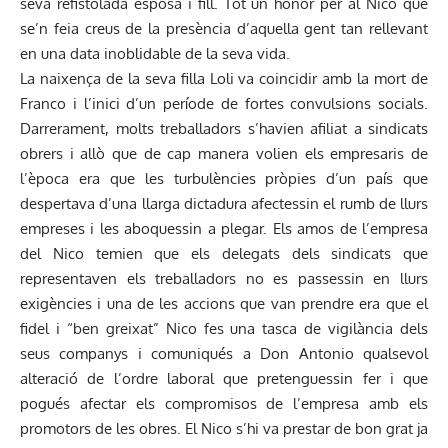
seva refistolada esposa i fill. Tot un honor per al Nico que
se’n feia creus de la presència d’aquella gent tan rellevant
en una data inoblidable de la seva vida.
La naixença de la seva filla Loli va coincidir amb la mort de
Franco i l’inici d’un període de fortes convulsions socials.
Darrerament, molts treballadors s’havien afiliat a sindicats
obrers i allò que de cap manera volien els empresaris de
l’època era que les turbulències pròpies d’un país que
despertava d’una llarga dictadura afectessin el rumb de llurs
empreses i les aboquessin a plegar. Els amos de l’empresa
del Nico temien que els delegats dels sindicats que
representaven els treballadors no es passessin en llurs
exigències i una de les accions que van prendre era que el
fidel i “ben greixat” Nico fes una tasca de vigilància dels
seus companys i comuniqués a Don Antonio qualsevol
alteració de l’ordre laboral que pretenguessin fer i que
pogués afectar els compromisos de l’empresa amb els
promotors de les obres. El Nico s’hi va prestar de bon grat ja