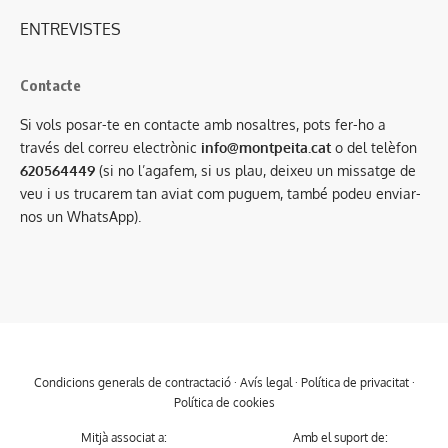
ENTREVISTES
Contacte
Si vols posar-te en contacte amb nosaltres, pots fer-ho a
través del correu electrònic
info@montpeita.cat
o del telèfon
620564449
(si no l’agafem, si us plau, deixeu un missatge de
veu i us trucarem tan aviat com puguem, també podeu enviar-
nos un WhatsApp).
Condicions generals de contractació
·
Avís legal
·
Política de privacitat
·
Política de cookies
Mitjà associat a:
Amb el suport de: