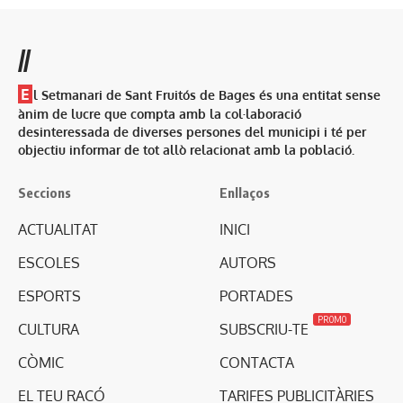
//
E
l Setmanari de Sant Fruitós de Bages és una entitat sense
ànim de lucre que compta amb la col·laboració
desinteressada de diverses persones del municipi i té per
objectiu informar de tot allò relacionat amb la població.
Seccions
Enllaços
ACTUALITAT
INICI
ESCOLES
AUTORS
ESPORTS
PORTADES
PROMO
CULTURA
SUBSCRIU-TE
CÒMIC
CONTACTA
EL TEU RACÓ
TARIFES PUBLICITÀRIES