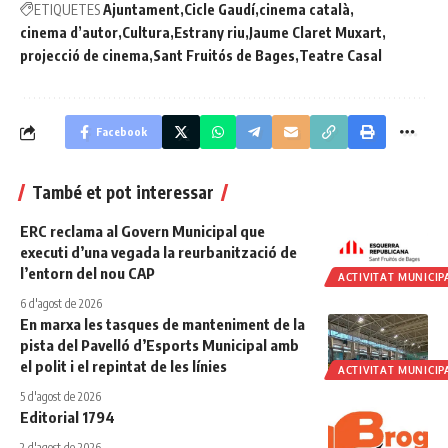
ETIQUETES
Ajuntament
Cicle Gaudí
cinema català
cinema d’autor
Cultura
Estrany riu
Jaume Claret Muxart
projecció de cinema
Sant Fruitós de Bages
Teatre Casal
Facebook
També et pot interessar
ERC reclama al Govern Municipal que
executi d’una vegada la reurbanització de
l’entorn del nou CAP
ACTIVITAT MUNICIP
6 d'agost de 2026
En marxa les tasques de manteniment de la
pista del Pavelló d’Esports Municipal amb
el polit i el repintat de les línies
ACTIVITAT MUNICIP
5 d'agost de 2026
Editorial 1794
2 d'agost de 2026