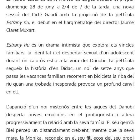
diumenge 28 de juny, a 2/4 de 7 de la tarda, una nova
sessió del Cicle Gaudí amb la projecció de la pel·lícula
Estrany riu
, el debut en el llargmetratge del director Jaume
Claret Muxart.
Estrany riu
és un drama intimista que explora els vincles
familiars, la identitat i el despertar sexual d’un adolescent
durant un calorós estiu a la vora del Danubi. La pel·lícula
segueix la història d’en Dídac, un noi de setze anys que
passa les vacances familiars recorrent en bicicleta la riba del
riu quan una trobada inesperada provoca un profund canvi
en ell.
L’aparició d’un noi misteriós entre les aigües del Danubi
desperta noves emocions en el protagonista i altera
progressivament la relació amb la seva família. El seu germà
Biel percep un distanciament creixent, mentre que la seva
mare, la Monika, reconeix en el seu fill ecos del seu propi