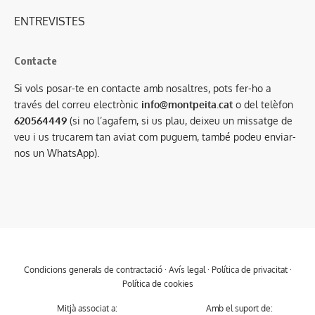
ENTREVISTES
Contacte
Si vols posar-te en contacte amb nosaltres, pots fer-ho a
través del correu electrònic
info@montpeita.cat
o del telèfon
620564449
(si no l’agafem, si us plau, deixeu un missatge de
veu i us trucarem tan aviat com puguem, també podeu enviar-
nos un WhatsApp).
Condicions generals de contractació
·
Avís legal
·
Política de privacitat
·
Política de cookies
Mitjà associat a:
Amb el suport de: