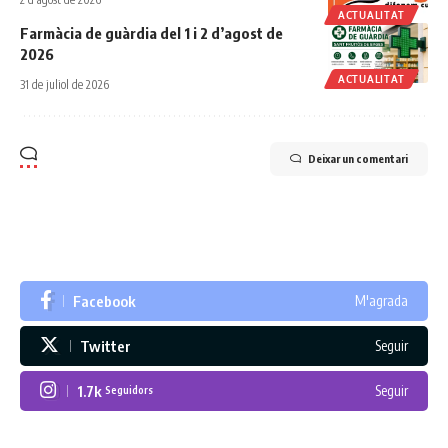
ACTUALITAT
Farmàcia de guàrdia del 1 i 2 d’agost de
2026
ACTUALITAT
31 de juliol de 2026
Deixar un comentari
Facebook
M'agrada
Twitter
Seguir
1.7k
Seguir
Seguidors