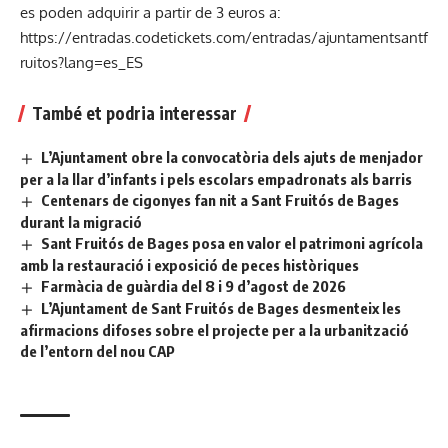
es poden adquirir a partir de 3 euros a:
https://entradas.codetickets.com/entradas/ajuntamentsantf
ruitos?lang=es_ES
També et podria interessar
L’Ajuntament obre la convocatòria dels ajuts de menjador
per a la llar d’infants i pels escolars empadronats als barris
Centenars de cigonyes fan nit a Sant Fruitós de Bages
durant la migració
Sant Fruitós de Bages posa en valor el patrimoni agrícola
amb la restauració i exposició de peces històriques
Farmàcia de guàrdia del 8 i 9 d’agost de 2026
L’Ajuntament de Sant Fruitós de Bages desmenteix les
afirmacions difoses sobre el projecte per a la urbanització
de l’entorn del nou CAP