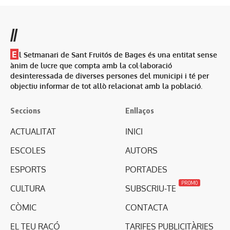
//
E
l Setmanari de Sant Fruitós de Bages és una entitat sense
ànim de lucre que compta amb la col·laboració
desinteressada de diverses persones del municipi i té per
objectiu informar de tot allò relacionat amb la població.
Seccions
Enllaços
ACTUALITAT
INICI
ESCOLES
AUTORS
ESPORTS
PORTADES
PROMO
CULTURA
SUBSCRIU-TE
CÒMIC
CONTACTA
EL TEU RACÓ
TARIFES PUBLICITÀRIES