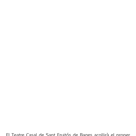
El Teatre Casal de Sant Fruitós de Bages acollirà el proper