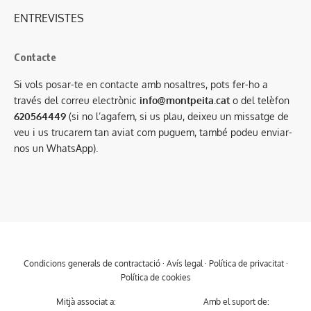
ENTREVISTES
Contacte
Si vols posar-te en contacte amb nosaltres, pots fer-ho a
través del correu electrònic
info@montpeita.cat
o del telèfon
620564449
(si no l’agafem, si us plau, deixeu un missatge de
veu i us trucarem tan aviat com puguem, també podeu enviar-
nos un WhatsApp).
Condicions generals de contractació
·
Avís legal
·
Política de privacitat
·
Política de cookies
Mitjà associat a:
Amb el suport de: