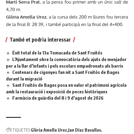
Martí Serra Prat
, a la perxa fou primer amb un únic salt de
4,70 m.
Glòria Amella Uroz
, a la cursa dels 200 m lliures fou tercera
de la final B: 28:39, i també participà en la final del 4×400.
També et podria interessar
Èxit total de la 13a Tomacada de Sant Fruitós
L’Ajuntament obre la convocatòria dels ajuts de menjador
per a la llar d’infants i pels escolars empadronats als barris
Centenars de cigonyes fan nit a Sant Fruitós de Bages
durant la migració
Sant Fruitós de Bages posa en valor el patrimoni agrícola
amb la restauració i exposició de peces històriques
Farmàcia de guàrdia del 8 i 9 d’agost de 2026
ETIQUETES
Glòria Amella Uroz
Jan Díaz Basullas