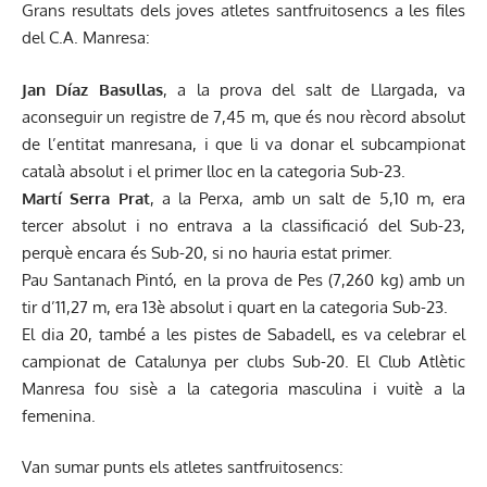
Grans resultats dels joves atletes santfruitosencs a les files
del C.A. Manresa:
Jan Díaz Basullas
, a la prova del salt de Llargada, va
aconseguir un registre de 7,45 m, que és nou rècord absolut
de l’entitat manresana, i que li va donar el subcampionat
català absolut i el primer lloc en la categoria Sub-23.
Martí Serra Prat
, a la Perxa, amb un salt de 5,10 m, era
tercer absolut i no entrava a la classificació del Sub-23,
perquè encara és Sub-20, si no hauria estat primer.
Pau Santanach Pintó, en la prova de Pes (7,260 kg) amb un
tir d’11,27 m, era 13è absolut i quart en la categoria Sub-23.
El dia 20, també a les pistes de Sabadell, es va celebrar el
campionat de Catalunya per clubs Sub-20. El Club Atlètic
Manresa fou sisè a la categoria masculina i vuitè a la
femenina.
Van sumar punts els atletes santfruitosencs: