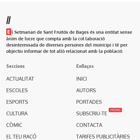
//
E
l Setmanari de Sant Fruitós de Bages és una entitat sense
ànim de lucre que compta amb la col·laboració
desinteressada de diverses persones del municipi i té per
objectiu informar de tot allò relacionat amb la població.
Seccions
Enllaços
ACTUALITAT
INICI
ESCOLES
AUTORS
ESPORTS
PORTADES
PROMO
CULTURA
SUBSCRIU-TE
CÒMIC
CONTACTA
EL TEU RACÓ
TARIFES PUBLICITÀRIES