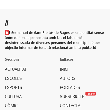
//
E
l Setmanari de Sant Fruitós de Bages és una entitat sense
ànim de lucre que compta amb la col·laboració
desinteressada de diverses persones del municipi i té per
objectiu informar de tot allò relacionat amb la població.
Seccions
Enllaços
ACTUALITAT
INICI
ESCOLES
AUTORS
ESPORTS
PORTADES
PROMO
CULTURA
SUBSCRIU-TE
CÒMIC
CONTACTA