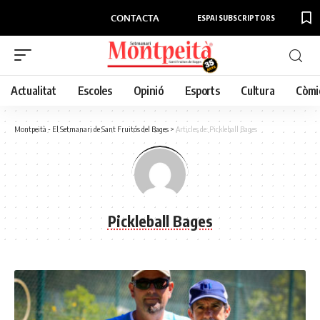
CONTACTA
ESPAI SUBSCRIPTORS
Actualitat
Escoles
Opinió
Esports
Cultura
Còmi
Montpeità - El Setmanari de Sant Fruitós del Bages
>
Articles de: Pickleball Bages
Pickleball Bages