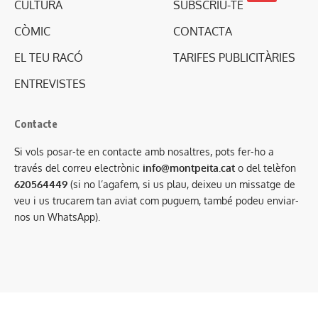
CULTURA
SUBSCRIU-TE
CÒMIC
CONTACTA
EL TEU RACÓ
TARIFES PUBLICITÀRIES
ENTREVISTES
Contacte
Si vols posar-te en contacte amb nosaltres, pots fer-ho a
través del correu electrònic
info@montpeita.cat
o del telèfon
620564449
(si no l’agafem, si us plau, deixeu un missatge de
veu i us trucarem tan aviat com puguem, també podeu enviar-
nos un WhatsApp).